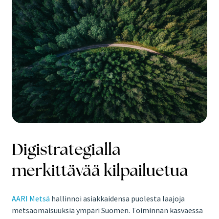
Digistrategialla
merkittävää kilpailuetua
AARI Metsä
hallinnoi asiakkaidensa puolesta laajoja
metsäomaisuuksia ympäri Suomen. Toiminnan kasvaessa