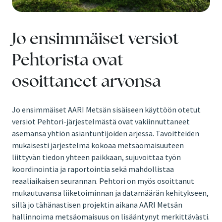
Jo ensimmäiset versiot
Pehtorista ovat
osoittaneet arvonsa
Jo ensimmäiset AARI Metsän sisäiseen käyttöön otetut
versiot Pehtori-järjestelmästä ovat vakiinnuttaneet
asemansa yhtiön asiantuntijoiden arjessa. Tavoitteiden
mukaisesti järjestelmä kokoaa metsäomaisuuteen
liittyvän tiedon yhteen paikkaan, sujuvoittaa työn
koordinointia ja raportointia sekä mahdollistaa
reaaliaikaisen seurannan. Pehtori on myös osoittanut
mukautuvansa liiketoiminnan ja datamäärän kehitykseen,
sillä jo tähänastisen projektin aikana AARI Metsän
hallinnoima metsäomaisuus on lisääntynyt merkittävästi.