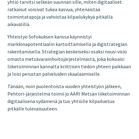
yhtiö tarvitsi selkeän suunnan sille, miten digitaaliset
ratkaisut voisivat tukea kasvua, yhtenäistää
toimintatapoja ja vahvistaa kilpailukykyä pitkällä
aikavälillä.
Yhteistyö Sofokuksen kanssa käynnistyi
markkinapotentiaalin kartoittamisella ja digistrategian
rakentamisella. Strategian keskeiseksi osaksi nousi visio
omasta metsävarainhoitojärjestelmästä, joka kokoaisi
liiketoiminnan kannalta kriittisen tiedon yhteen paikkaan
ja loisi perustan palveluiden skaalaamiselle.
Tänään, noin puolentoista vuoden yhteistyön jälkeen,
Pehtori-järjestelmä toimii jo AARI Metsän liiketoiminnan
digitaalisena sydämenä ja tuo yhtiölle kilpailuetua
pitkälle tulevaisuuteen.