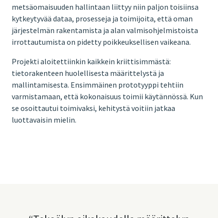
metsäomaisuuden hallintaan liittyy niin paljon toisiinsa
kytkeytyvää dataa, prosesseja ja toimijoita, että oman
järjestelmän rakentamista ja alan valmisohjelmistoista
irrottautumista on pidetty poikkeuksellisen vaikeana.
Projekti aloitettiinkin kaikkein kriittisimmästä:
tietorakenteen huolellisesta määrittelystä ja
mallintamisesta. Ensimmäinen prototyyppi tehtiin
varmistamaan, että kokonaisuus toimii käytännössä. Kun
se osoittautui toimivaksi, kehitystä voitiin jatkaa
luottavaisin mielin.