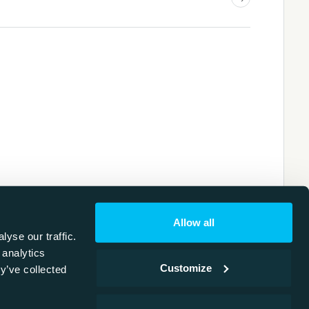
Allow all
yse our traffic.
 analytics
Customize
y’ve collected