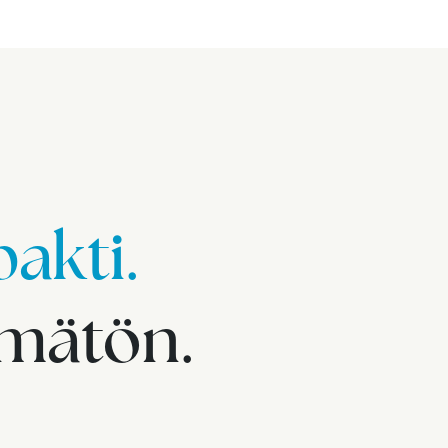
akti.
imätön.