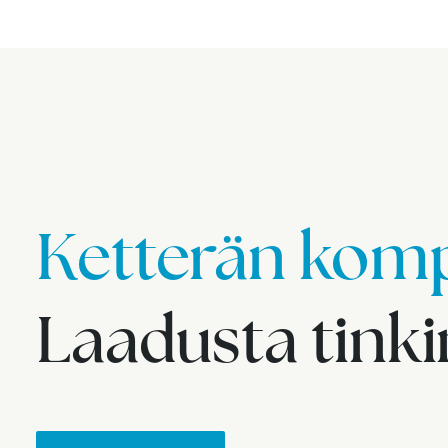
Ketterän komp
Laadusta tink