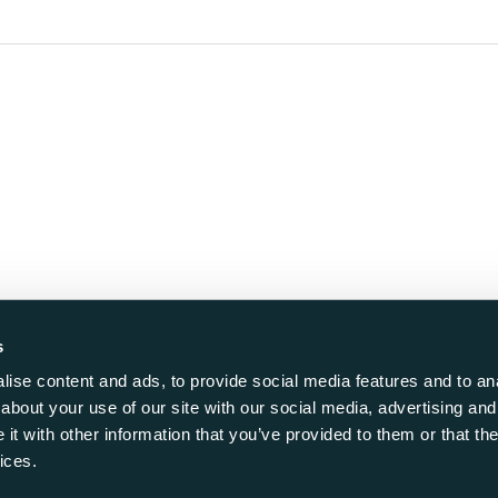
s
up
.
ise content and ads, to provide social media features and to anal
about your use of our site with our social media, advertising and
t with other information that you’ve provided to them or that the
ices.