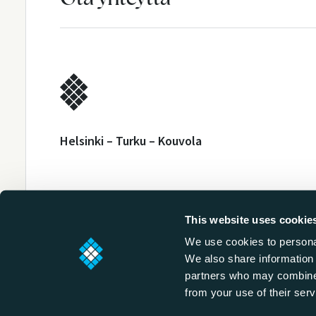
Helsinki – Turku – Kouvola
This website uses cookie
© 2000-2026 Sofokus. Part of
Digital Heart Gro
We use cookies to personal
We also share information 
partners who may combine i
from your use of their serv