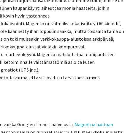
ajentaa tarjontaansa ulkomaille. Isommille toimijoille se on
linen kaupankäynti aiheuttaa monia haasteita, joihin
 kovin hyvin vastanneet.
kalisointi. Magento on valmiiksi lokalisoitu yli 60 kielelle,
ei ole käännetty ihan loppuun saakka, mutta toisaalta tämä on
us on toki muissakin verkkokauppa-alustoissa arkipäivää,
erkkokauppa-alustat vieläkin kompuroivat.
uttu murheenkryyni. Magento mahdollistaa monipuolisten
liiketoiminnalle välttämättömiä asioita kuten
graatiot (UPS jne.).
oi olla varma, että se soveltuu tarvittaessa myös
so vaikka Googlen Trends-palvelusta:
Magentoa haetaan
agenton päällä on globaalisti jo yli 100.000 verkkokauppiasta