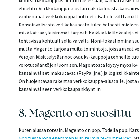
Moni verkkokauppias pohtii mielessään, kannattaisiko la
elinehto. Verkkokauppa-alustan näkökulmasta kansainvä
vanhemmat verkkokauppatuotteet eivät ole välttämättä
Kansainvälisestä verkkokaupasta tulee helposti mieleen lo
mikä kattaa yleisimmät tarpeet. Kaikkia kielilokaaleja 
tehtävissä kohtuullisella vaivalla. Moni-lokaaliominaisu
mutta Magento tarjoaa muita toimintoja, joissa useat v
Verojen käsittelysäännöt ovat kv-kauppoja tehneille t
verotussääntöjen luomisen. Magentosta löytyy myös kv-
kansainväliset maksutavat (PayPal jne.) ja logistiikkainte
On huojentavaa rakentaa verkkokauppa-alustalle, josta v
kansainväliseen verkkokaupankäyntiin.
8. Magento on suosittu
Kuten alussa totesin, Magento on pop. Todella pop. Kat
Googlesta jopa enemmän kuin termiä “e-commerce”
! M