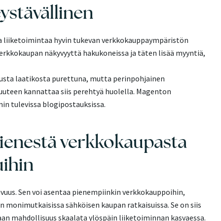
ystävällinen
a liiketoimintaa hyvin tukevan verkkokauppaympäristön
rkkokaupan näkyvyyttä hakukoneissa ja täten lisää myyntiä,
lusta laatikosta purettuna, mutta perinpohjainen
uuteen kannattaa siis perehtyä huolella. Magenton
n tulevissa blogipostauksissa.
pienestä verkkokaupasta
uihin
vuus. Sen voi asentaa pienempiinkin verkkokauppoihin,
n monimutkaisissa sähköisen kaupan ratkaisuissa. Se on siis
taan mahdollisuus skaalata ylöspäin liiketoiminnan kasvaessa.