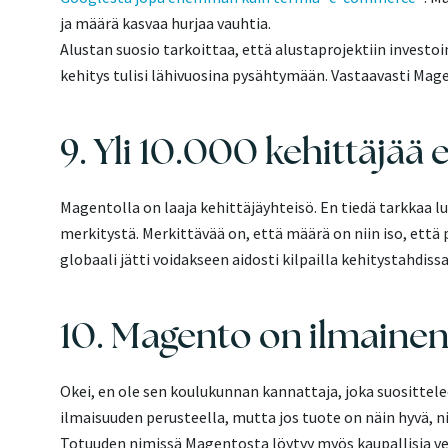
ja määrä kasvaa hurjaa vauhtia.
Alustan suosio tarkoittaa, että alustaprojektiin investo
kehitys tulisi lähivuosina pysähtymään. Vastaavasti Mag
9. Yli 10.000 kehittäjää e
Magentolla on laaja kehittäjäyhteisö. En tiedä tarkkaa luk
merkitystä. Merkittävää on, että määrä on niin iso, että 
globaali jätti voidakseen aidosti kilpailla kehitystahdis
10. Magento on ilmaine
Okei, en ole sen koulukunnan kannattaja, joka suosittel
ilmaisuuden perusteella, mutta jos tuote on näin hyvä, n
Totuuden nimissä Magentosta löytyy myös kaupallisia v