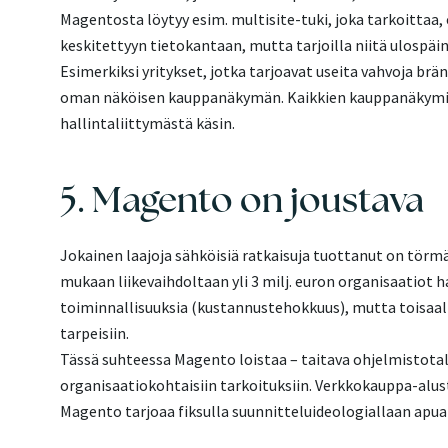
Magentosta löytyy esim. multisite-tuki, joka tarkoittaa, 
keskitettyyn tietokantaan, mutta tarjoilla niitä ulospäin
Esimerkiksi yritykset, jotka tarjoavat useita vahvoja bränd
oman näköisen kauppanäkymän. Kaikkien kauppanäkymien 
hallintaliittymästä käsin.
5. Magento on joustava
Jokainen laajoja sähköisiä ratkaisuja tuottanut on tör
mukaan liikevaihdoltaan yli 3 milj. euron organisaatiot ha
toiminnallisuuksia (kustannustehokkuus), mutta toisaalt
tarpeisiin.
Tässä suhteessa Magento loistaa – taitava ohjelmistotalo
organisaatiokohtaisiin tarkoituksiin. Verkkokauppa-alust
Magento tarjoaa fiksulla suunnitteluideologiallaan apua