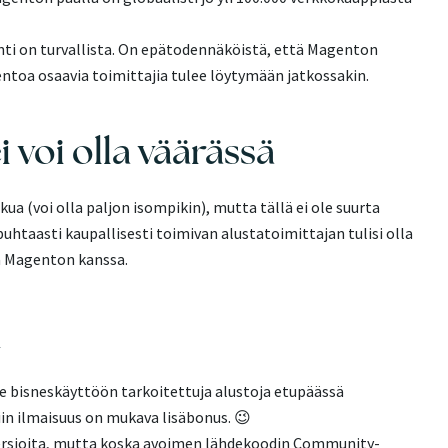
inti on turvallista. On epätodennäköistä, että Magenton
entoa osaavia toimittajia tulee löytymään jatkossakin.
i voi olla väärässä
ua (voi olla paljon isompikin), mutta tällä ei ole suurta
puhtaasti kaupallisesti toimivan alustatoimittajan tulisi olla
sa Magenton kanssa.
n
ee bisneskäyttöön tarkoitettuja alustoja etupäässä
iin ilmaisuus on mukava lisäbonus. 😉
ersioita, mutta koska avoimen lähdekoodin Community-