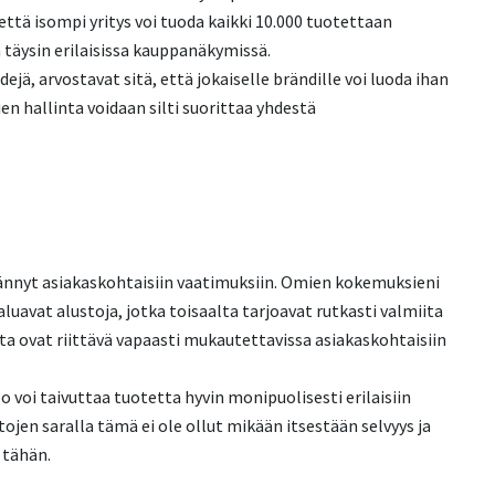
että isompi yritys voi tuoda kaikki 10.000 tuotettaan
 täysin erilaisissa kauppanäkymissä.
ejä, arvostavat sitä, että jokaiselle brändille voi luoda ihan
hallinta voidaan silti suorittaa yhdestä
männyt asiakaskohtaisiin vaatimuksiin. Omien kokemuksieni
luavat alustoja, jotka toisaalta tarjoavat rutkasti valmiita
a ovat riittävä vapaasti mukautettavissa asiakaskohtaisiin
 voi taivuttaa tuotetta hyvin monipuolisesti erilaisiin
ojen saralla tämä ei ole ollut mikään itsestään selvyys ja
 tähän.