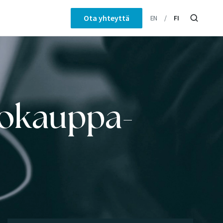
Ota yhteyttä
EN
FI
kokauppa-