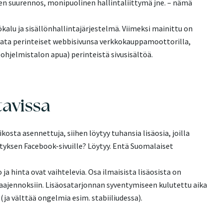
ien suurennos, monipuolinen hallintaliittymä jne. – nämä
kalu ja sisällönhallintajärjestelmä. Viimeksi mainittu on
rvata perinteiset webbisivunsa verkkokauppamoottorilla,
 ohjelmistalon apua) perinteistä sivusisältöä.
tavissa
sta asennettuja, siihen löytyy tuhansia lisäosia, joilla
rityksen Facebook-sivuille? Löytyy. Entä Suomalaiset
ja hinta ovat vaihtelevia. Osa ilmaisista lisäosista on
 laajennoksiin. Lisäosatarjonnan syventymiseen kulutettu aika
(ja välttää ongelmia esim. stabiiliudessa).