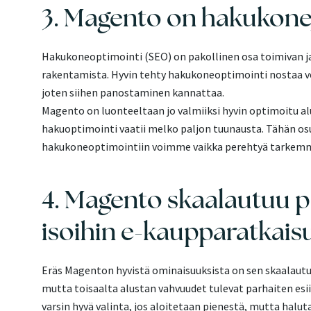
3. Magento on hakukone
Hakukoneoptimointi (SEO) on pakollinen osa toimivan j
rakentamista. Hyvin tehty hakukoneoptimointi nostaa ve
joten siihen panostaminen kannattaa.
Magento on luonteeltaan jo valmiiksi hyvin optimoitu a
hakuoptimointi vaatii melko paljon tuunausta. Tähän os
hakukoneoptimointiin voimme vaikka perehtyä tarkemmi
4. Magento skaalautuu 
isoihin e-kaupparatkais
Eräs Magenton hyvistä ominaisuuksista on sen skaalautu
mutta toisaalta alustan vahvuudet tulevat parhaiten esii
varsin hyvä valinta, jos aloitetaan pienestä, mutta halu