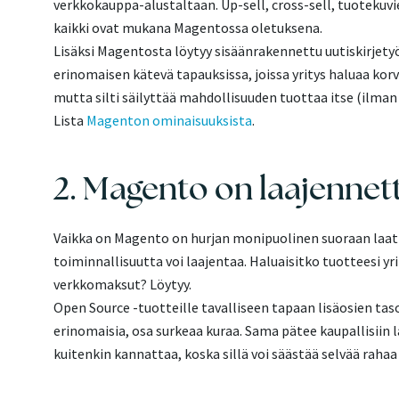
verkkokauppa-alustaltaan. Up-sell, cross-sell, tuotekuv
kaikki ovat mukana Magentossa oletuksena.
Lisäksi Magentosta löytyy sisäänrakennettu uutiskirjetyö
erinomaisen kätevä tapauksissa, joissa yritys haluaa ko
mutta silti säilyttää mahdollisuuden tuottaa itse (ilman
Lista
Magenton ominaisuuksista
.
2. Magento on laajennet
Vaikka on Magento on hurjan monipuolinen suoraan laatiko
toiminnallisuutta voi laajentaa. Haluaisitko tuotteesi y
verkkomaksut? Löytyy.
Open Source -tuotteille tavalliseen tapaan lisäosien taso 
erinomaisia, osa surkeaa kuraa. Sama pätee kaupallisiin
kuitenkin kannattaa, koska sillä voi säästää selvää rahaa 