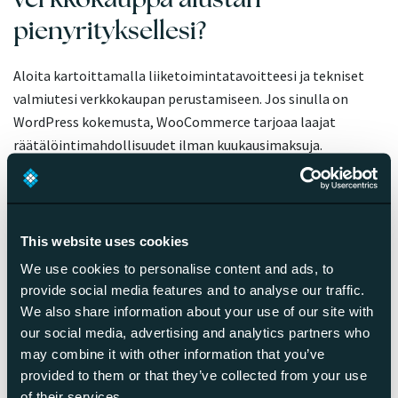
pienyrityksellesi?
Aloita kartoittamalla liiketoimintatavoitteesi ja tekniset
valmiutesi verkkokaupan perustamiseen. Jos sinulla on
WordPress kokemusta, WooCommerce tarjoaa laajat
räätälöintimahdollisuudet ilman kuukausimaksuja.
Teknisesti vähemmän kokeneille Shopify tai vastaavat
pilvipalveluratkaisut sopivat paremmin valmiine
teemoineen. Mieti myös tulevaisuuden kasvusuunnitelmia ja
valitse alusta, joka skaalautuu liiketoimintasi mukana.
This website uses cookies
We use cookies to personalise content and ads, to
Vertaile eri verkkokaupparatkaisujen ominaisuuksia
provide social media features and to analyse our traffic.
käytännön tarpeidesi pohjalta: tuotteiden määrä,
We also share information about your use of our site with
maksutavat, integraatiot ja
our social media, advertising and analytics partners who
kansainvälistymismahdollisuudet. Kuinka perustaa
may combine it with other information that you’ve
verkkokauppa prosessi vaihtelee merkittävästi alustasta
provided to them or that they’ve collected from your use
riippuen. Testaa mahdollisuuksien mukaan ilmaisia
of their services.