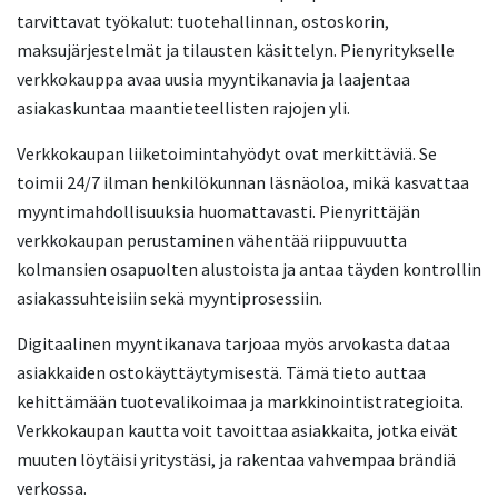
tarvittavat työkalut: tuotehallinnan, ostoskorin,
maksujärjestelmät ja tilausten käsittelyn. Pienyritykselle
verkkokauppa avaa uusia myyntikanavia ja laajentaa
asiakaskuntaa maantieteellisten rajojen yli.
Verkkokaupan liiketoimintahyödyt ovat merkittäviä. Se
toimii 24/7 ilman henkilökunnan läsnäoloa, mikä kasvattaa
myyntimahdollisuuksia huomattavasti. Pienyrittäjän
verkkokaupan perustaminen vähentää riippuvuutta
kolmansien osapuolten alustoista ja antaa täyden kontrollin
asiakassuhteisiin sekä myyntiprosessiin.
Digitaalinen myyntikanava tarjoaa myös arvokasta dataa
asiakkaiden ostokäyttäytymisestä. Tämä tieto auttaa
kehittämään tuotevalikoimaa ja markkinointistrategioita.
Verkkokaupan kautta voit tavoittaa asiakkaita, jotka eivät
muuten löytäisi yritystäsi, ja rakentaa vahvempaa brändiä
verkossa.