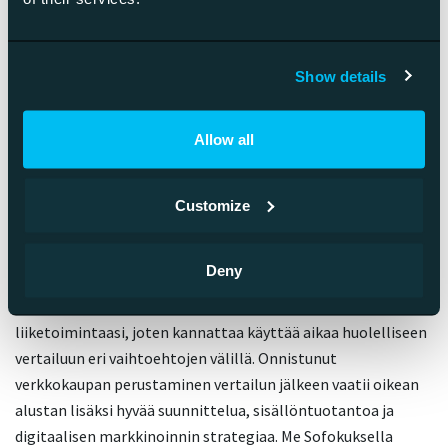
kokeiluversioita ennen lopullista päätöstä. Kiinnitä
huomiota käyttöliittymän helppouteen, saatavilla oleviin
suomalaisiin teemoihin ja lisäosien määrään.
Show details
Huomioi myös integraatiomahdollisuudet muihin
järjestelmiisi, kuten Procountor kirjanpitoon, Netvisor
Allow all
laskutukseen tai toiminnanohjausjärjestelmiin.
Verkkokaupparatkaisut eroavat toisistaan merkittävästi
Customize
näiden yhteyksien osalta ja automaation mahdollisuuksissa.
Selvitä myös suomenkielisen teknisen tuen laatu ja
saatavuus, erityisesti jos tekninen osaamisesi on rajallista.
Deny
Verkkokauppa alustan valinta vaikuttaa pitkäaikaisesti
liiketoimintaasi, joten kannattaa käyttää aikaa huolelliseen
vertailuun eri vaihtoehtojen välillä. Onnistunut
verkkokaupan perustaminen vertailun jälkeen vaatii oikean
alustan lisäksi hyvää suunnittelua, sisällöntuotantoa ja
digitaalisen markkinoinnin strategiaa. Me Sofokuksella