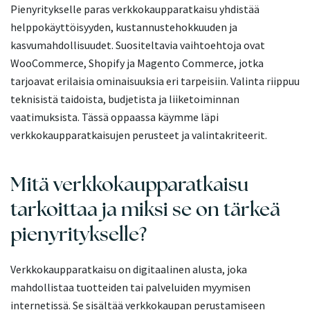
Pienyritykselle paras verkkokaupparatkaisu yhdistää
helppokäyttöisyyden, kustannustehokkuuden ja
kasvumahdollisuudet. Suositeltavia vaihtoehtoja ovat
WooCommerce, Shopify ja Magento Commerce, jotka
tarjoavat erilaisia ominaisuuksia eri tarpeisiin. Valinta riippuu
teknisistä taidoista, budjetista ja liiketoiminnan
vaatimuksista. Tässä oppaassa käymme läpi
verkkokaupparatkaisujen perusteet ja valintakriteerit.
Mitä verkkokaupparatkaisu
tarkoittaa ja miksi se on tärkeä
pienyritykselle?
Verkkokaupparatkaisu on digitaalinen alusta, joka
mahdollistaa tuotteiden tai palveluiden myymisen
internetissä. Se sisältää verkkokaupan perustamiseen