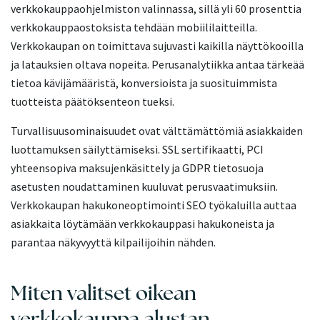
verkkokauppaohjelmiston valinnassa, sillä yli 60 prosenttia
verkkokauppaostoksista tehdään mobiililaitteilla.
Verkkokaupan on toimittava sujuvasti kaikilla näyttökooilla
ja latauksien oltava nopeita. Perusanalytiikka antaa tärkeää
tietoa kävijämääristä, konversioista ja suosituimmista
tuotteista päätöksenteon tueksi.
Turvallisuusominaisuudet ovat välttämättömiä asiakkaiden
luottamuksen säilyttämiseksi. SSL sertifikaatti, PCI
yhteensopiva maksujenkäsittely ja GDPR tietosuoja
asetusten noudattaminen kuuluvat perusvaatimuksiin.
Verkkokaupan hakukoneoptimointi SEO työkaluilla auttaa
asiakkaita löytämään verkkokauppasi hakukoneista ja
parantaa näkyvyyttä kilpailijoihin nähden.
Miten valitset oikean
verkkokauppa alustan