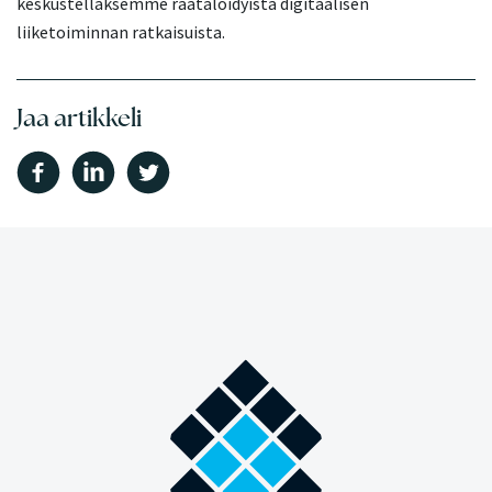
keskustellaksemme räätälöidyistä digitaalisen
liiketoiminnan ratkaisuista.
Jaa artikkeli