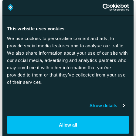
verkkokaupalle kriittisempää
kuin koskaan?
This website uses cookies
Tekninen SEO on verkkokaupalle kriittistä, koska
hakukoneet arvioivat yhä tiukemmin sivuston suorituskykyä,
We use cookies to personalise content and ads, to
käyttäjäkokemusta ja teknistä laatua. Nopeat latausajat,
provide social media features and to analyse our traffic.
We also share information about your use of our site with
mobiiliystävällisyys ja turvallinen ostokokemus ovat
our social media, advertising and analytics partners who
nykyään perusvaatimuksia hakukonenäkyvyydelle.
may combine it with other information that you’ve
Sivuston nopeus vaikuttaa suoraan sekä hakusijoituksiin että
provided to them or that they’ve collected from your use
konversioasteeseen. Verkkokaupan käyttäjäroolit vaativat
of their services.
erilaisia optimointeja: vierailijat tarvitsevat nopeaa
tuoteselausta, kun taas rekisteröityneet asiakkaat
odottavat saumatonta kirjautumista ja ostoprosessia.
Show details
Core Web Vitals -mittarit ovat tulleet keskeisiksi
Allow all
hakukonetekijöiksi. Verkkokauppojen on optimoitava
Largest Contentful Paint (LCP), First Input Delay (FID) ja