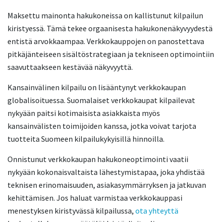
Maksettu mainonta hakukoneissa on kallistunut kilpailun
kiristyessä. Tämä tekee orgaanisesta hakukonenäkyvyydestä
entistä arvokkaampaa. Verkkokauppojen on panostettava
pitkäjänteiseen sisältöstrategiaan ja tekniseen optimointiin
saavuttaakseen kestävää näkyvyyttä.
Kansainvälinen kilpailu on lisääntynyt verkkokaupan
globalisoituessa. Suomalaiset verkkokaupat kilpailevat
nykyään paitsi kotimaisista asiakkaista myös
kansainvälisten toimijoiden kanssa, jotka voivat tarjota
tuotteita Suomeen kilpailukykyisillä hinnoilla.
Onnistunut verkkokaupan hakukoneoptimointi vaatii
nykyään kokonaisvaltaista lähestymistapaa, joka yhdistää
teknisen erinomaisuuden, asiakasymmärryksen ja jatkuvan
kehittämisen. Jos haluat varmistaa verkkokauppasi
menestyksen kiristyvässä kilpailussa,
ota yhteyttä