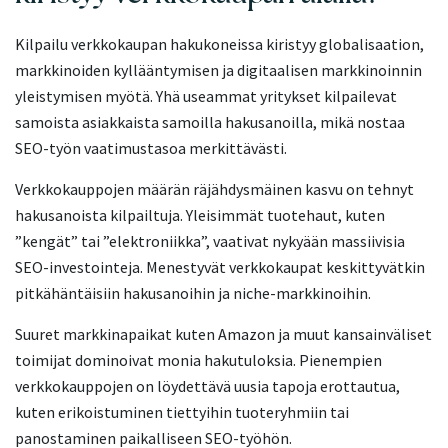
Kilpailu verkkokaupan hakukoneissa kiristyy globalisaation,
markkinoiden kyllääntymisen ja digitaalisen markkinoinnin
yleistymisen myötä. Yhä useammat yritykset kilpailevat
samoista asiakkaista samoilla hakusanoilla, mikä nostaa
SEO-työn vaatimustasoa merkittävästi.
Verkkokauppojen määrän räjähdysmäinen kasvu on tehnyt
hakusanoista kilpailtuja. Yleisimmät tuotehaut, kuten
”kengät” tai ”elektroniikka”, vaativat nykyään massiivisia
SEO-investointeja. Menestyvät verkkokaupat keskittyvätkin
pitkähäntäisiin hakusanoihin ja niche-markkinoihin.
Suuret markkinapaikat kuten Amazon ja muut kansainväliset
toimijat dominoivat monia hakutuloksia. Pienempien
verkkokauppojen on löydettävä uusia tapoja erottautua,
kuten erikoistuminen tiettyihin tuoteryhmiin tai
panostaminen paikalliseen SEO-työhön.