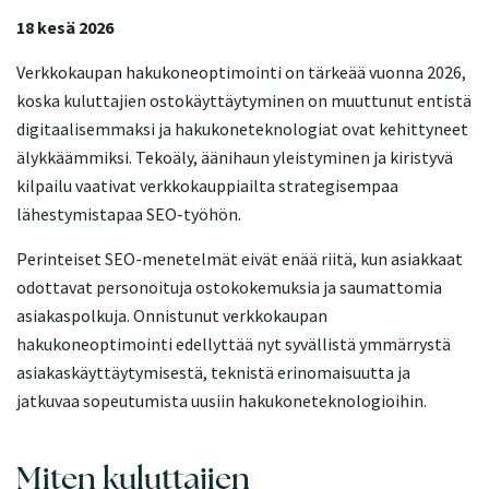
18 kesä 2026
Verkkokaupan hakukoneoptimointi on tärkeää vuonna 2026,
koska kuluttajien ostokäyttäytyminen on muuttunut entistä
digitaalisemmaksi ja hakukoneteknologiat ovat kehittyneet
älykkäämmiksi. Tekoäly, äänihaun yleistyminen ja kiristyvä
kilpailu vaativat verkkokauppiailta strategisempaa
lähestymistapaa SEO-työhön.
Perinteiset SEO-menetelmät eivät enää riitä, kun asiakkaat
odottavat personoituja ostokokemuksia ja saumattomia
asiakaspolkuja. Onnistunut verkkokaupan
hakukoneoptimointi edellyttää nyt syvällistä ymmärrystä
asiakaskäyttäytymisestä, teknistä erinomaisuutta ja
jatkuvaa sopeutumista uusiin hakukoneteknologioihin.
Miten kuluttajien