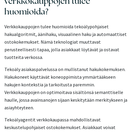
verkkokauppojen tulee
huomioida?
Verkkokauppojen tulee huomioida tekoälypohjaiset
hakualgoritmit, äänihaku, visuaalinen haku ja automaattiset
ostokokemukset. Nämä teknologiat muuttavat
perusteellisesti tapaa, jolla asiakkaat löytävät ja ostavat
tuotteita verkossa.
Tekoäly asiakaspalvelussa on mullistanut hakukokemuksen.
Hakukoneet käyttävät koneoppimista ymmärtääkseen
hakujen kontekstia ja tarkoitusta paremmin.
Verkkokauppojen on optimoitava sisältönsä semanttiselle
haulle, jossa avainsanojen sijaan keskitytään merkitykseen ja
asiayhteyteen.
Tekoälyagentit verkkokaupassa mahdollistavat
keskustelupohjaiset ostokokemukset. Asiakkaat voivat