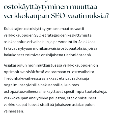
ostokäyttäytyminen muuttaa
verkkokaupan SEO-vaatimuksia?
Kuluttajien ostokäyttäytymisen muutos vaatii
verkkokauppojen SEO-strategioiden keskittymistä
asiakaspolun eri vaiheisiin ja personointiin. Asiakkaat
tekevät nykyään monikanavaisia ostopäätöksiä, joissa
hakukoneet toimivat ensisijaisena tiedonlähteenä.
Asiakaspolun monimutkaistuessa verkkokauppojen on
optimoitava sisältönsä vastaamaan eri ostovaiheita.
Tiedonhakuvaiheessa asiakkaat etsivät ratkaisuja
ongelmiinsa yleisillä hakusanoilla, kun taas
ostopäätösvaiheessa he käyttävät spesifimpiä tuotehakuja.
Verkkokaupan analytiikka paljastaa, että onnistuneet
verkkokaupat luovat sisältöä jokaiseen asiakaspolun
vaiheeseen.