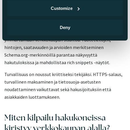
Cumulative Layout Shift (CLS) -arvot. Erityisesti tuotesivujen
Customize
kuvien lataus ja ostoskorin toimivuus vaativat huolellista
teknistä suunnittelua.
Deny
Structured data eli jäsennelty data auttaa hakukoneita
ymmärtämään verkkokaupan sisältöä. Tuotetietojen,
hintojen, saatavuuden ja arvioiden merkitseminen
Schema.org-merkinnöillä parantaa näkyvyyttä
hakutuloksissa ja mahdollistaa rich snippets -näytöt.
Turvallisuus on noussut kriittiseksi tekijäksi. HTTPS-salaus,
turvallinen maksaminen ja tietosuoja-asetusten
noudattaminen vaikuttavat sekä hakusijoituksiin että
asiakkaiden luottamukseen.
Miten kilpailu hakukoneissa
kiristyy verkkokaupan alalla?