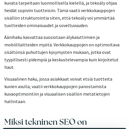
kuvata tarpeitaan luonnollisella kielellä, ja tekoäly ohjaa
heidät sopiviin tuotteisiin. Tämä vaatii verkkokauppojen
sisällön strukturointia siten, että tekoäly voi ymmärtää
tuotteiden ominaisuudet ja soveltuvuuden.
Äänihaku kasvattaa suosiotaan älykaiuttimien ja
mobiililaitteiden myötä. Verkkokauppojen on optimoitava
sisältönsä puhuttujen kysymysten mukaan, jotka ovat
tyypillisesti pidempiä ja keskustelevampia kuin kirjoitetut
haut.
Visuaalinen haku, jossa asiakkaat voivat etsiä tuotteita
kuvien avulla, vaatii verkkokauppojen panostamista
kuvaoptimointiin ja visuaalisen sisällön metatietojen
hallintaan.
Miksi tekninen SEO on