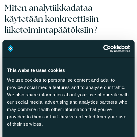
Miten analytiikkadataa
käytetään konkreettisiin
liiketoimintapäätöksiin?
Analytiikkadata muunnetaan liiketoimintapäätöksiksi
tunnistamalla datasta trendejä, pullonkauloja ja
mahdollisuuksia, joiden perusteella priorisoidaan
kehitystoimenpiteet ja allokoidaan resursseja. Data ohjaa
This website uses cookies
sekä operatiivisia päivittäispäätöksiä että strategisia
We use cookies to personalise content and ads, to
suunnan valintoja.
provide social media features and to analyse our traffic.
We also share information about your use of our site with
Konkreettinen esimerkki on kassaprosessin optimointi. Jos
our social media, advertising and analytics partners who
analytiikka paljastaa, että 60% asiakkaista keskeyttää
may combine it with other information that you’ve
ostoksen maksuvaiheessa, voit testata yksinkertaisempaa
provided to them or that they’ve collected from your use
kassaprosessia tai lisätä maksutapoja. A/B-testaus
of their services.
mahdollistaa muutosten vaikutusten mittaamisen ennen