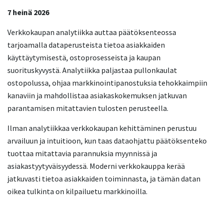
7 heinä 2026
Verkkokaupan analytiikka auttaa päätöksenteossa
tarjoamalla dataperusteista tietoa asiakkaiden
käyttäytymisestä, ostoprosesseista ja kaupan
suorituskyvystä. Analytiikka paljastaa pullonkaulat
ostopolussa, ohjaa markkinointipanostuksia tehokkaimpiin
kanaviin ja mahdollistaa asiakaskokemuksen jatkuvan
parantamisen mitattavien tulosten perusteella.
Ilman analytiikkaa verkkokaupan kehittäminen perustuu
arvailuun ja intuitioon, kun taas dataohjattu päätöksenteko
tuottaa mitattavia parannuksia myynnissä ja
asiakastyytyväisyydessä. Moderni verkkokauppa kerää
jatkuvasti tietoa asiakkaiden toiminnasta, ja tämän datan
oikea tulkinta on kilpailuetu markkinoilla.