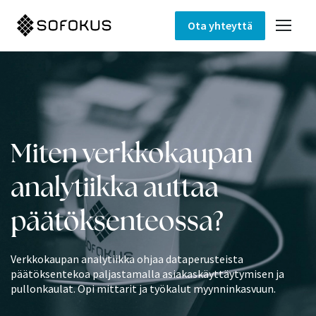
Ota yhteyttä
Miten verkkokaupan
analytiikka auttaa
päätöksenteossa?
Verkkokaupan analytiikka ohjaa dataperusteista
päätöksentekoa paljastamalla asiakaskäyttäytymisen ja
pullonkaulat. Opi mittarit ja työkalut myynninkasvuun.