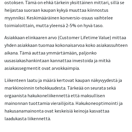
ostoksen. Tämä on ehkä tärkein yksittäinen mittari, sillä se
heijastaa suoraan kaupan kykyä muuttaa kiinnostus
myynniksi. Keskimääräinen konversio-osuus vaihtelee
toimialoittain, mutta yleensä 2-5% on hyvä taso.
Asiakkaan elinkaaren arvo (Customer Lifetime Value) mittaa
yhden asiakkaan tuomaa kokonaisarvoa koko asiakassuhteen
aikana. Tämä auttaa ymmärtämään, paljonko
uusasiakashankintaan kannattaa investoida ja mitkä
asiakassegmentit ovat arvokkaimpia.
Liikenteen laatu ja määrä kertovat kaupan näkyvyydestä ja
markkinoinnin tehokkuudesta. Tärkeää on seurata sekä
orgaanista hakukoneliikennettä että maksullisen
mainonnan tuottamia vierailijoita. Hakukoneoptimointi ja
hakusanamainonta ovat keskeisiä keinoja kasvattaa
laadukasta liikennettä.