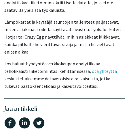
analytiikkaa liiketoimintakriittisellä datalla, jota ei ole
saatavilla yleisistä työkaluista.
Lämpökartat ja käyttäjäistuntojen tallenteet paljastavat,
miten asiakkaat todella käyttävät sivustoa. Työkalut kuten
Hotjar tai Crazy Egg näyttävät, mihin asiakkaat klikkaavat,
kuinka pitkälle he vierittävät sivuja ja missä he viettävät
eniten aikaa.
Jos haluat hyödyntää verkkokaupan analytiikkaa
tehokkaasti liiketoimintasi kehittämisessä,
ota yhteyttä
keskustellaksemme datavetoisista ratkaisuista, jotka
tukevat päätöksentekoasi ja kasvutavoitteitasi.
Jaa artikkeli