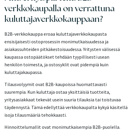
verkkokaupalla on verrattuna
kuluttajaverkkokauppaan?
B2B-verkkokauppa eroaa kuluttajaverkkokaupasta
ensisijaisesti ostoprosessin monimutkaisuudessa ja
asiakassuhteiden pitkäkestoisuudessa. Yritysten välisessä
kaupassa ostopäätökset tehdään tyypillisesti usean
henkilön toimesta, ja ostosyklit ovat pidempiä kuin
kuluttajakaupassa.
Tilausvolyymit ovat B2B-kaupoissa huomattavasti
suurempia. Kun kuluttaja ostaa yksittäisiä tuotteita,
yritysasiakkaat tekevät usein suuria tilauksia tai toistuvaa
täydennystä. Tämä edellyttää verkkokaupalta kykyä käsitellä
isoja tilausmääriä tehokkaasti.
Hinnoittelumallit ovat monimutkaisempia B2B-puolella.