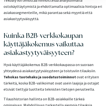
Tekoäly voi tehostaa hinnoittelua analysoimalla
ostokäyttäytymistä ja ehdottamalla optimaalisia hintoja eri
asiakassegmenteille, mikä parantaa sekä myyntiä että
asiakastyytyväisyyttä.
Kuinka B2B-verkkokaupan
käyttäjäkokemus vaikuttaa
asiakastyytyväisyyteen?
Hyvä käyttäjäkokemus B2B-verkkokaupassa on suoraan
yhteydessä asiakastyytyväisyyteen ja toistuviin tilauksiin.
Tehokas tuotehaku ja suodatustoiminnot
ovat erityisen
tärkeitä, koska B2B-valikoimat ovat usein laajoja ja ostajat
etsivät tiettyjä tuotteita teknisten tietojen perusteella.
Tilaushistorian hallinta on B2B-asiakkaille tärkeä
ominaisuus. Mahdollisuus tarkastella aiempia tilauksia,