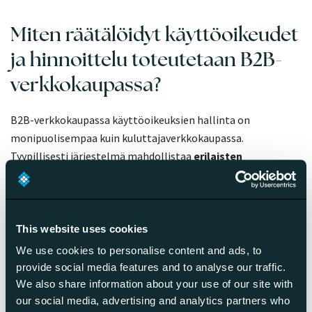
Miten räätälöidyt käyttöoikeudet
ja hinnoittelu toteutetaan B2B-
verkkokaupassa?
B2B-verkkokaupassa käyttöoikeuksien hallinta on
monipuolisempaa kuin kuluttajaverkkokaupassa.
Tyypillisesti järjestelmä mahdollistaa
erilaisten
käyttäjäroolien määrittämisen
saman yritysasiakkaan
sisällä. Näitä rooleja voivat olla esimerkiksi tilaaja, hyväksyjä
ja pääkäyttäjä.
This website uses cookies
Tilaajilla on usein rajoitetut oikeudet, jotka mahdollistavat
We use cookies to personalise content and ads, to
tuotteiden lisäämisen ostoskoriin, mutta eivät välttämättä
provide social media features and to analyse our traffic.
tilauksen lähettämistä. Hyväksyjät taas voivat tarkastella ja
We also share information about your use of our site with
hyväksyä tai hylätä muiden tekemiä tilauksia. Pääkäyttäjät
our social media, advertising and analytics partners who
hallinnoivat yrityksen käyttäjätilejä ja käyttöoikeuksia.