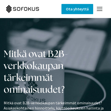
Ota yhteyttä
Mitkä ovat B2B-
verkkokaupan
tärkeimmät
ominaisuudet?
Mitkä ovat B2B-verkkokaupan tärkeimmät ominaisuudet?
Asiakaskohtainen hinnoittelu, käyttöoikeuksien hallinta ja