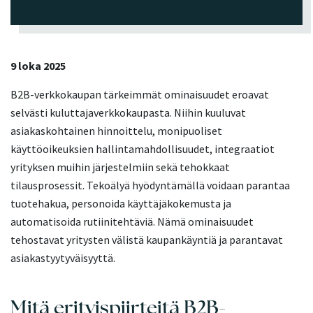
9 loka 2025
B2B-verkkokaupan tärkeimmät ominaisuudet eroavat
selvästi kuluttajaverkkokaupasta. Niihin kuuluvat
asiakaskohtainen hinnoittelu, monipuoliset
käyttöoikeuksien hallintamahdollisuudet, integraatiot
yrityksen muihin järjestelmiin sekä tehokkaat
tilausprosessit. Tekoälyä hyödyntämällä voidaan parantaa
tuotehakua, personoida käyttäjäkokemusta ja
automatisoida rutiinitehtäviä. Nämä ominaisuudet
tehostavat yritysten välistä kaupankäyntiä ja parantavat
asiakastyytyväisyyttä.
Mitä erityispiirteitä B2B-