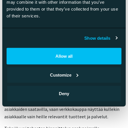
may combine it with other information that you’ve
provided to them or that they’ve collected from your use
Tilausrajoitukset ovat tärkeä osa B2B-verkkokaupan
of their services.
käyttöoikeuksien hallintaa. Yritys voi määrittää
käyttäjäkohtaiset ostorajat, jotka estävät liian suurten
tilausten tekemisen ilman asianmukaista hyväksyntää. Tämä
Show details
auttaa hallitsemaan yrityksen hankintoja.
Asiakaskohtainen hinnoittelu on B2B-verkkokaupan
Allow all
kulmakivi. Verkkokauppa näyttää jokaiselle asiakkaalle
heidän sopimushinnat, jotka voivat perustua
vuosisopimuksiin, tilausmääriin tai asiakassegmenttiin.
Customize
Tämä edellyttää kehittynyttä hinnoittelumoottoria.
Deny
Tuotevalikoiman räätälöinti asiakaskohtaisesti on myös
yleistä. Kaikki tuotteet eivät välttämättä ole kaikkien
asiakkaiden saatavilla, vaan verkkokauppa näyttää kullekin
asiakkaalle vain heille relevantit tuotteet ja palvelut.