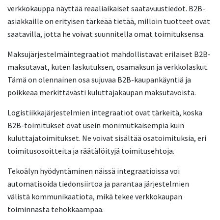
verkkokauppa näyttää reaaliaikaiset saatavuustiedot. B2B-
asiakkaille on erityisen tärkeää tietää, milloin tuotteet ovat
saatavilla, jotta he voivat suunnitella omat toimituksensa.
Maksujärjestelmäintegraatiot mahdollistavat erilaiset B2B-
maksutavat, kuten laskutuksen, osamaksun ja verkkolaskut.
Tämä on olennainen osa sujuvaa B2B-kaupankäyntiä ja
poikkeaa merkittävästi kuluttajakaupan maksutavoista.
Logistiikkajärjestelmien integraatiot ovat tärkeitä, koska
B2B-toimitukset ovat usein monimutkaisempia kuin
kuluttajatoimitukset. Ne voivat sisältää osatoimituksia, eri
toimitusosoitteita ja räätälöityjä toimitusehtoja.
Tekoälyn hyödyntäminen näissä integraatioissa voi
automatisoida tiedonsiirtoa ja parantaa järjestelmien
välistä kommunikaatiota, mikä tekee verkkokaupan
toiminnasta tehokkaampaa.