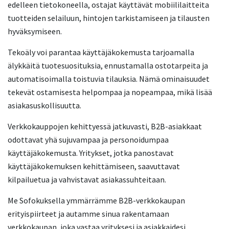
edelleen tietokoneella, ostajat käyttävät mobiililaitteita
tuotteiden selailuun, hintojen tarkistamiseen ja tilausten
hyväksymiseen.
Tekoäly voi parantaa käyttäjäkokemusta tarjoamalla
älykkäitä tuotesuosituksia, ennustamalla ostotarpeita ja
automatisoimalla toistuvia tilauksia. Nämä ominaisuudet
tekevät ostamisesta helpompaa ja nopeampaa, mikä lisää
asiakasuskollisuutta.
Verkkokauppojen kehittyessä jatkuvasti, B2B-asiakkaat
odottavat yhä sujuvampaa ja personoidumpaa
käyttäjäkokemusta. Yritykset, jotka panostavat
käyttäjäkokemuksen kehittämiseen, saavuttavat
kilpailuetua ja vahvistavat asiakassuhteitaan.
Me Sofokuksella ymmärrämme B2B-verkkokaupan
erityispiirteet ja autamme sinua rakentamaan
verkkokaupan, joka vastaa yrityksesi ja asiakkaidesi