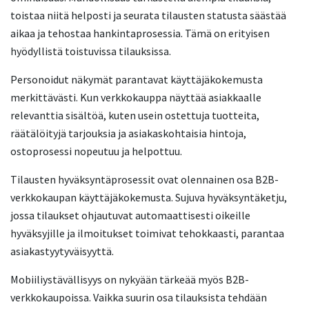
toistaa niitä helposti ja seurata tilausten statusta säästää
aikaa ja tehostaa hankintaprosessia. Tämä on erityisen
hyödyllistä toistuvissa tilauksissa.
Personoidut näkymät parantavat käyttäjäkokemusta
merkittävästi. Kun verkkokauppa näyttää asiakkaalle
relevanttia sisältöä, kuten usein ostettuja tuotteita,
räätälöityjä tarjouksia ja asiakaskohtaisia hintoja,
ostoprosessi nopeutuu ja helpottuu.
Tilausten hyväksyntäprosessit ovat olennainen osa B2B-
verkkokaupan käyttäjäkokemusta. Sujuva hyväksyntäketju,
jossa tilaukset ohjautuvat automaattisesti oikeille
hyväksyjille ja ilmoitukset toimivat tehokkaasti, parantaa
asiakastyytyväisyyttä.
Mobiiliystävällisyys on nykyään tärkeää myös B2B-
verkkokaupoissa. Vaikka suurin osa tilauksista tehdään