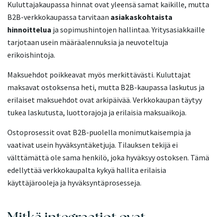
Kuluttajakaupassa hinnat ovat yleensä samat kaikille, mutta
B2B-verkkokaupassa tarvitaan
asiakaskohtaista
hinnoittelua
ja sopimushintojen hallintaa. Yritysasiakkaille
tarjotaan usein määräalennuksia ja neuvoteltuja
erikoishintoja.
Maksuehdot poikkeavat myös merkittävästi. Kuluttajat
maksavat ostoksensa heti, mutta B2B-kaupassa laskutus ja
erilaiset maksuehdot ovat arkipäivää. Verkkokaupan täytyy
tukea laskutusta, luottorajoja ja erilaisia maksuaikoja.
Ostoprosessit ovat B2B-puolella monimutkaisempia ja
vaativat usein hyväksyntäketjuja. Tilauksen tekijä ei
välttämättä ole sama henkilö, joka hyväksyy ostoksen. Tämä
edellyttää verkkokaupalta kykyä hallita erilaisia
käyttäjärooleja ja hyväksyntäprosesseja.
Mitkä integraatiot ovat