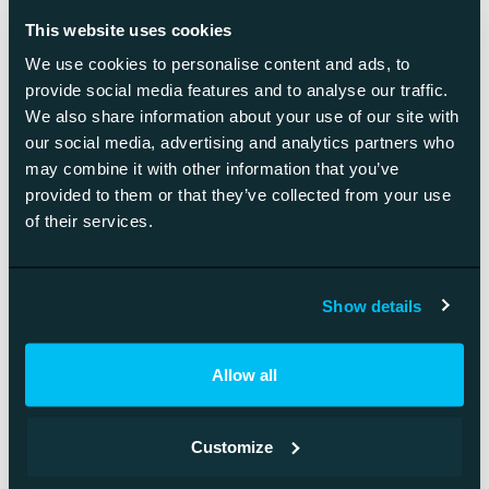
pitkäaikaisia asiakassuhteita luottamuksen ja relevanssin
This website uses cookies
kautta.
We use cookies to personalise content and ads, to
provide social media features and to analyse our traffic.
Miten tekoäly auttaa tekemään
We also share information about your use of our site with
our social media, advertising and analytics partners who
parempia
may combine it with other information that you’ve
liiketoimintapäätöksiä?
provided to them or that they’ve collected from your use
of their services.
Tekoäly analysoi suuria datamääriä ja tunnistaa kuvioita,
joita ihmiset eivät havaitse. Se tarjoaa ennusteita tulevista
Show details
trendeistä ja auttaa arvioimaan riskejä objektiivisesti.
Tekoäly myös nopeuttaa päätöksentekoa tarjoamalla
relevanttia tietoa oikeaan aikaan.
Allow all
Datan analysointi on tekoälyn vahvuus. Se käsittelee valtavia
tietomääriä sekunneissa ja löytää yhteyksiä eri
Customize
tietolähteiden välillä. Tämä auttaa ymmärtämään