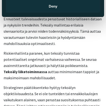
liiketoiminnan kokonaisuutta paremmin ja tekemään
Deny
tietoon perustuvia päätöksiä.
Ennusteet tulevaisuudesta perustuvat historialliseen dataan
ja nykyisiin trendeihin. Tekoäly mallintaa erilaisia
skenaarioita ja arvioi niiden todennäköisyyksiä. Tämä auttaa
varautumaan tuleviin haasteisiin ja hyödyntämään
mahdollisuuksia optimaalisesti.
Riskienhallinta paranee, kun tekoäly tunnistaa
potentiaaliset ongelmat varhaisessa vaiheessa. Se seuraa
avainmittareita jatkuvasti ja hälyttää poikkeamista.
Tekoäly liiketoiminnassa
auttaa minimoimaan tappiot ja
maksimoimaan mahdollisuudet.
Strateginen päätöksenteko hyötyy tekoälyn
objektiivisuudesta. Se ei ole tunteiden tai ennakkoluulojen
vaikutuksen alainen, vaan perustaa suosituksensa puhtaasti