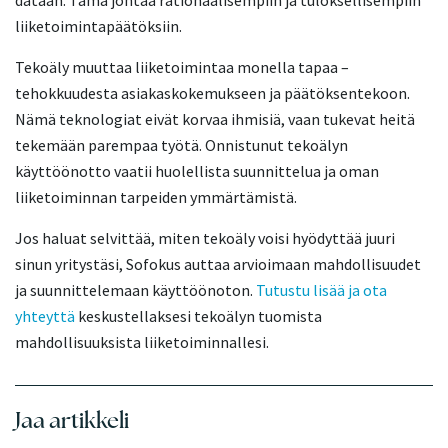
dataan. Tämä johtaa rationaalisempiin ja tuloksellisempiin
liiketoimintapäätöksiin.
Tekoäly muuttaa liiketoimintaa monella tapaa –
tehokkuudesta asiakaskokemukseen ja päätöksentekoon.
Nämä teknologiat eivät korvaa ihmisiä, vaan tukevat heitä
tekemään parempaa työtä. Onnistunut tekoälyn
käyttöönotto vaatii huolellista suunnittelua ja oman
liiketoiminnan tarpeiden ymmärtämistä.
Jos haluat selvittää, miten tekoäly voisi hyödyttää juuri
sinun yritystäsi, Sofokus auttaa arvioimaan mahdollisuudet
ja suunnittelemaan käyttöönoton.
Tutustu lisää ja ota
yhteyttä
keskustellaksesi tekoälyn tuomista
mahdollisuuksista liiketoiminnallesi.
Jaa artikkeli