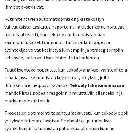
ihmiset pystyisivät.
Rutiinitehtävien automatisointi on yksi tekoälyn
vahvuuksista. Laskutus, raportointi ja tiedonkeruu hoituvat
automaattisesti, kun tekoäly oppii tunnistamaan
säännönmukaiset toiminnot. Tämä tarkoittaa, että
työntekijät voivat keskittyä luovempiin ja strategisempiin
tehtäviin, jotka vaativat inhimillistä harkintaa.
Päätöksenteko nopeutuu, kun tekoäly analysoi vaihtoehtoja
reaaliajassa. Se tunnistaa kuvioita ja yhteyksiä, joita
ihmissilmä ei helposti havaitse.
Tekoäly liiketoiminnassa
mahdollistaa nopean reagoinnin muuttuviin tilanteisiin ja
markkinaolosuhteisiin.
Prosessien optimointi tapahtuu jatkuvasti, kun tekoäly oppii
yrityksen toimintatavoista. Se ehdottaa parannuksia
työnkulkuihin ja tunnistaa pullonkaulat ennen kuin ne