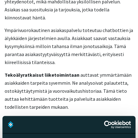
yhteydenotot, mikä mahdollistaa yksilöllisen palvelun.
Asiakas saa suosituksia ja tarjouksia, jotka todella
kiinnostavat häntä.
Ympärivuorokautinen asiakaspalvelu toteutuu chatbottien ja
älykkäiden järjestelmien avulla. Asiakkaat saavat vastauksia
kysymyksiinsä milloin tahansa ilman jonotusaikoja. Tämä
parantaa asiakastyytyväisyyttä merkittävästi, erityisesti
kiireellisissä tilanteissa.
Tekoälyratkaisut liiketoimintaan
auttavat ymmärtämään
asiakkaiden tarpeita syvemmin. Ne analysoivat palautetta,
ostokäyttäytymistä ja vuorovaikutushistoriaa. Tämä tieto
auttaa kehittämään tuotteita ja palveluita asiakkaiden
todellisten tarpeiden mukaan.
Asiakassuhteiden syventäminen onnistuu, kun tekoäly
tunnistaa parhaat hetket kontaktille. Se ehdottaa sopivia
tuotteita oikeaan aikaan ja auttaa rakentamaan