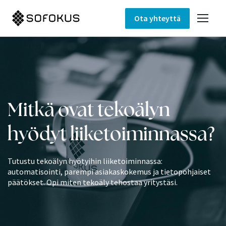
Ota yhteyttä
Mitkä ovat tekoälyn
hyödyt liiketoiminnassa?
Tutustu tekoälyn hyötyihin liiketoiminnassa:
automatisointi, parempi asiakaskokemus ja tietopohjaiset
päätökset. Opi miten tekoäly tehostaa yritystäsi.