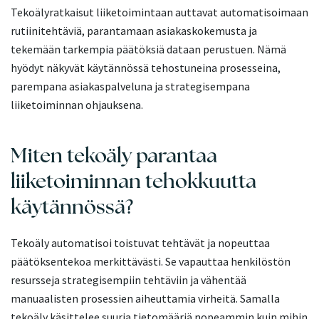
Tekoälyratkaisut liiketoimintaan auttavat automatisoimaan
rutiinitehtäviä, parantamaan asiakaskokemusta ja
tekemään tarkempia päätöksiä dataan perustuen. Nämä
hyödyt näkyvät käytännössä tehostuneina prosesseina,
parempana asiakaspalveluna ja strategisempana
liiketoiminnan ohjauksena.
Miten tekoäly parantaa
liiketoiminnan tehokkuutta
käytännössä?
Tekoäly automatisoi toistuvat tehtävät ja nopeuttaa
päätöksentekoa merkittävästi. Se vapauttaa henkilöstön
resursseja strategisempiin tehtäviin ja vähentää
manuaalisten prosessien aiheuttamia virheitä. Samalla
tekoäly käsittelee suuria tietomääriä nopeammin kuin mihin