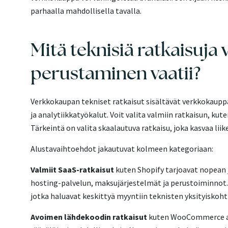
parhaalla mahdollisella tavalla.
Mitä teknisiä ratkaisuj
perustaminen vaatii?
Verkkokaupan tekniset ratkaisut sisältävät verkkokaupp
ja analytiikkatyökalut. Voit valita valmiin ratkaisun, ku
Tärkeintä on valita skaalautuva ratkaisu, joka kasvaa li
Alustavaihtoehdot jakautuvat kolmeen kategoriaan:
Valmiit SaaS-ratkaisut
kuten Shopify tarjoavat nopean j
hosting-palvelun, maksujärjestelmät ja perustoiminnot. 
jotka haluavat keskittyä myyntiin teknisten yksityiskohti
Avoimen lähdekoodin ratkaisut
kuten WooCommerce an