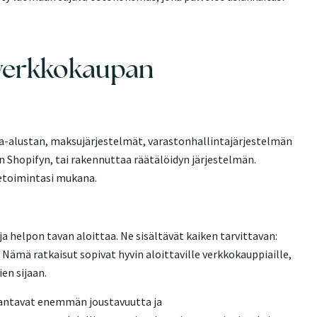
a verkkokaupan
a-alustan, maksujärjestelmät, varastonhallintajärjestelmän
ten Shopifyn, tai rakennuttaa räätälöidyn järjestelmän.
iketoimintasi mukana.
a helpon tavan aloittaa. Ne sisältävät kaiken tarvittavan:
Nämä ratkaisut sopivat hyvin aloittaville verkkokauppiaille,
en sijaan.
tavat enemmän joustavuutta ja