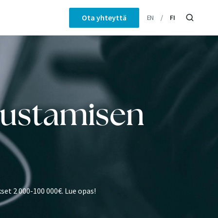
Ota yhteyttä
EN
FI
rustamisen
set 2 000-100 000€. Lue opas!