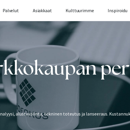
Palvelut
Asiakkaat
Kulttuurimme
Inspiroidu
erkkokaupan pe
lyysi, alustavalinta, tekninen toteutus ja lanseeraus. Kustannuk