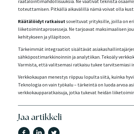
räätälöintimahdollisuuksia. Ne vaativat teknistä osaam
toteuttamisen. Pitkällä aikavälillä nämä voivat olla k
Räätälöidyt ratkaisut
soveltuvat yrityksille, joilla on 
liiketoimintaprosesseja. Ne tarjoavat maksimaalisen jo
kehitykseen ja ylläpitoon.
Tärkeimmät integraatiot sisältävät asiakashallintajärj
sähköpostimarkkinoinnin ja analytiikan. Tekoäly verkkok
Varmista, että valitsemasi ratkaisu tukee tarvitsemiasi i
Verkkokaupan menestys riippuu lopulta siitä, kuinka hyv
Teknologia on vain työkalu – tärkeintä on luoda arvoa a
verkkokaupparatkaisuja, jotka tukevat heidän liiketoimi
Jaa artikkeli