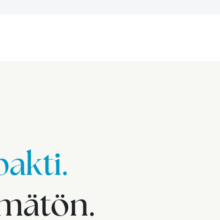
akti.
imätön.