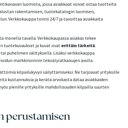
tikanavan luomista, jossa asiakkaat voivat ostaa tuotteita
en alustan rakentamisen, tuotekatalogin luomisen,
lun. Verkkokauppa toimii 24/7 ja tavoittaa asiakkaita
stä monella tavalla. Verkkokaupassa asiakas tekee
en tuotekuvaukset ja kuvat ovat
erittäin tärkeitä
.
tai puhelimen välityksellä. Lisäksi verkkokauppa
oidun markkinoinnin tekoälyratkaisujen avulla.
tömiä kilpailukyvyn säilyttämiseksi. Ne tarjoavat yrityksille
itä kustannuksia ja kerätä arvokasta dataa asiakkaiden
s pienille yrityksille mahdollisuuden kilpailla suurten
n perustamisen