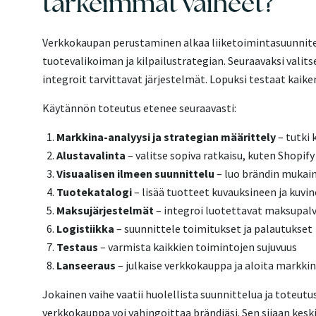
tärkeimmät vaiheet?
Verkkokaupan perustaminen alkaa liiketoimintasuunnite
tuotevalikoiman ja kilpailustrategian. Seuraavaksi valit
integroit tarvittavat järjestelmät. Lopuksi testaat kaike
Käytännön toteutus etenee seuraavasti:
Markkina-analyysi ja strategian määrittely
– tutki 
Alustavalinta
– valitse sopiva ratkaisu, kuten Shopif
Visuaalisen ilmeen suunnittelu
– luo brändin mukai
Tuotekatalogi
– lisää tuotteet kuvauksineen ja kuvi
Maksujärjestelmät
– integroi luotettavat maksupal
Logistiikka
– suunnittele toimitukset ja palautukset
Testaus
– varmista kaikkien toimintojen sujuvuus
Lanseeraus
– julkaise verkkokauppa ja aloita markkin
Jokainen vaihe vaatii huolellista suunnittelua ja toteutus
verkkokauppa voi vahingoittaa brändiäsi. Sen sijaan kes