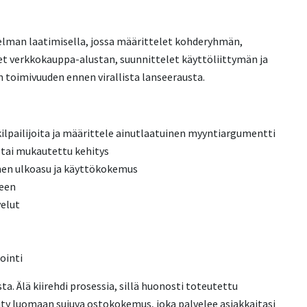
lman laatimisella, jossa määrittelet kohderyhmän,
set verkkokauppa-alustan, suunnittelet käyttöliittymän ja
n toimivuuden ennen virallista lanseerausta.
kilpailijoita ja määrittele ainutlaatuinen myyntiargumentti
y tai mukautettu kehitys
nen ulkoasu ja käyttökokemus
neen
velut
ointi
ta. Älä kiirehdi prosessia, sillä huonosti toteutettu
kity luomaan sujuva ostokokemus, joka palvelee asiakkaitasi