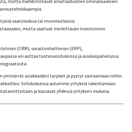
ista, mutta mahdollistavat ainutlaatuisten ominaisuuksien
ustannustehokkaampia.
erityisiä vaatimuksia tai monimutkaisia
ustavuuden, mutta vaativat merkittävän investoinnin
estelmän (CRM), varastonhallinnan (ERP),
aupassa voi auttaa tuotesuosituksissa ja asiakaspalvelussa.
ntegraatioita.
in ymmärrät asiakkaidesi tarpeet ja pystyt vastaamaan niihin.
siakkaillesi. Sofokuksessa autamme yrityksiä rakentamaan
ntatavoitteitaan ja kasvavat yhdessä yrityksen mukana.