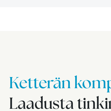
Ketterän komp
Laadusta tink