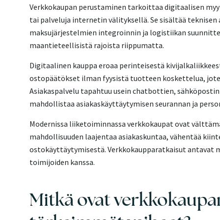
Verkkokaupan perustaminen tarkoittaa digitaalisen myyn
tai palveluja internetin välityksellä. Se sisältää teknis
maksujärjestelmien integroinnin ja logistiikan suunnitte
maantieteellisistä rajoista riippumatta.
Digitaalinen kauppa eroaa perinteisestä kivijalkaliikkee
ostopäätökset ilman fyysistä tuotteen koskettelua, jot
Asiakaspalvelu tapahtuu usein chatbottien, sähköpostin 
mahdollistaa asiakaskäyttäytymisen seurannan ja person
Modernissa liiketoiminnassa verkkokaupat ovat välttämät
mahdollisuuden laajentaa asiakaskuntaa, vähentää kiinte
ostokäyttäytymisestä. Verkkokaupparatkaisut antavat myö
toimijoiden kanssa.
Mitkä ovat verkkokaupa