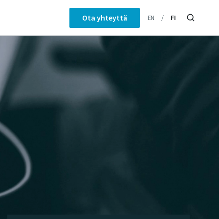
Ota yhteyttä
EN
FI