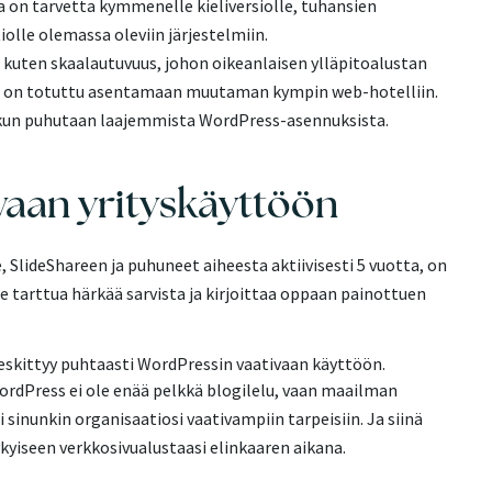
lla on tarvetta kymmenelle kieliversiolle, tuhansien
tiolle olemassa oleviin järjestelmiin.
kuten skaalautuvuus, johon oikeanlaisen ylläpitoalustan
ess on totuttu asentamaan muutaman kympin web-hotelliin.
 kun puhutaan laajemmista WordPress-asennuksista.
vaan yrityskäyttöön
SlideShareen ja puhuneet aiheesta aktiivisesti 5 vuotta, on
tarttua härkää sarvista ja kirjoittaa oppaan painottuen
keskittyy puhtaasti WordPressin vaativaan käyttöön.
ordPress ei ole enää pelkkä blogilelu, vaan maailman
 sinunkin organisaatiosi vaativampiin tarpeisiin. Ja siinä
yiseen verkkosivualustaasi elinkaaren aikana.