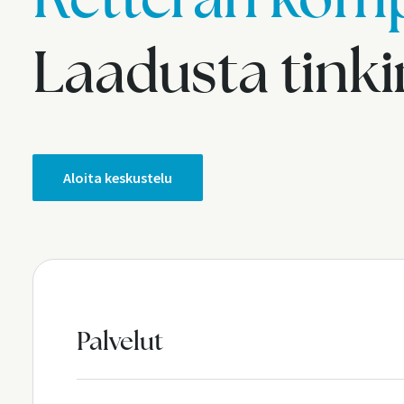
Laadusta tink
Aloita keskustelu
Palvelut