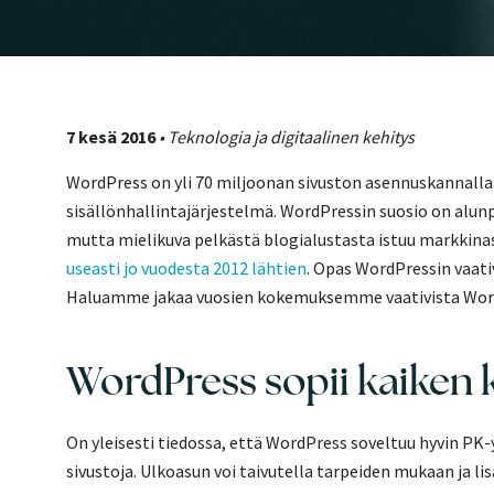
7 kesä 2016
• Teknologia ja digitaalinen kehitys
WordPress on yli 70 miljoonan sivuston asennuskannall
sisällönhallintajärjestelmä. WordPressin suosio on alun
mutta mielikuva pelkästä blogialustasta istuu markkina
useasti jo vuodesta 2012 lähtien
. Opas WordPressin vaat
Haluamme jakaa vuosien kokemuksemme vaativista Word
WordPress sopii kaiken ko
On yleisesti tiedossa, että WordPress soveltuu hyvin PK
sivustoja. Ulkoasun voi taivutella tarpeiden mukaan ja li