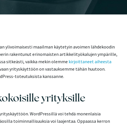
aan ylivoimaisesti maailman käytetyin avoimen lähdekoodin
perin rakentunut erinomaisten artikkelityökalujen ympärille,
ssa sitkeästi, vaikka mekin olemme
kirjoittaneet aiheesta
ivaan yrityskäyttöön on vastauksemme tähän huutoon.
Press-toteutuksista kanssanne.
koisille yrityksille
-yrityskäyttöön. WordPressillä voi tehdä monenlaisia
säosilla toiminnallisuuksia voi laajentaa. Oppaassa kerron