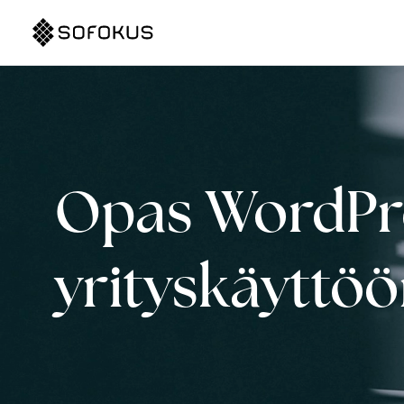
Opas WordPre
yrityskäyttö