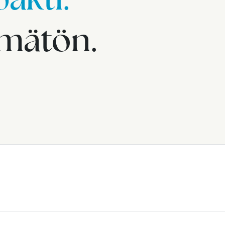
imätön.