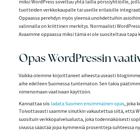
miksi WordPress soveltuu yhtä lailla pörssiyhtiöille, joi
tuotteiden verkkokaupalle tai useille erilaisille integraa
Oppaassa perehdyn myös yleensä unohdettuihin asioihin 
valinnalla on kriittinen merkitys. Normaalisti WordPr
Avaamme oppaassa miksi tämä ei ole suositeltava tapa
Opas WordPressin vaati
Vaikka olemme kirjoittaneet aiheesta useasti blogiimme, 
aihe edelleen Suomessa tuntematon. Sen takia päätimme 
nimenomaan vaativaan käyttöön.
Kannattaa siis
ladata Suomen ensimmäinen opas
, joka 
Toivottavasti saamme sinutkin vakuutettua siitä, että W
suosituin verkkopalvelualusta, joka todennäköisesti sopii
sivussa säästää jopa kymmeniä prosentteja suhteessa nyk