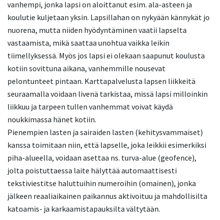
vanhempi, jonka lapsi on aloittanut esim. ala-asteen ja
koulutie kuljetaan yksin. Lapsillahan on nykyään kännykät jo
nuorena, mutta niiden hyödyntäminen vaatii lapselta
vastaamista, mikä saattaa unohtua vaikka leikin
tiimellyksessä. Myös jos lapsi ei olekaan saapunut koulusta
kotiin sovittuna aikana, vanhemmille nousevat
pelontunteet pintaan. Karttapalvelusta lapsen liikkeitä
seuraamalla voidaan livenä tarkistaa, missä lapsi milloinkin
liikkuu ja tarpeen tullen vanhemmat voivat käydä
noukkimassa hänet kotiin.
Pienempien lasten ja sairaiden lasten (kehitysvammaiset)
kanssa toimitaan niin, että lapselle, joka leikkii esimerkiksi
piha-alueella, voidaan asettaa ns. turva-alue (geofence),
jolta poistuttaessa laite hälyttää automaattisesti
tekstiviestitse haluttuihin numeroihin (omainen), jonka
jälkeen reaaliaikainen paikannus aktivoituu ja mahdollisilta
katoamis- ja karkaamistapauksilta vältytään.