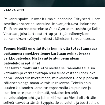
24 loka 2013
Paikannuspalvelut ovat kuuma puheenaihe. Erityisesti uudet
sovelluskohteet paikannukselle ovat jatkuvasti hakusessa.
Tällä kertaa haastattelussa Vaios Oy:n toimitusjohtaja Kalle
Viitasaari, joka kertoo start-up-yrittäjän näkemyksen
paikannuksen hyödyntämisestä läheisten turvaamisessa.
Teemu: Meillä on ollut ilo ja kunnia olla toteuttamassa
paikannusrannekkeellenne karttaan pohjautuvaaa
verkkopalvelua. Mistä saitte alunperin idean
palvelukonseptiinne?
Idea lähti pitkälti siitä, että mediaa seuraamalla tällaisia
katoamis-ja karkaamistapauksia tulee vastaan lähes joka
päivä. Lähdettiin miettimään, minkälainen tuote ja palvelu
tällaiseen ongelmaan voitaisiin rakentaa. Tehtiin noin
kuuden kuukauden kartoitus tapaamalla kaupunkien ja
kuntien sote-puolen ihmisiä, hoivakotien sekä
palvelutalojen johtajia ja henkilökuntaa. Viesti oli erittäin
selkeä: tarvetta tämän tyyppiselle palvelulle ja tuotteelle on