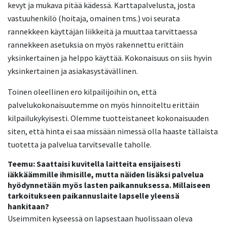
kevyt ja mukava pitää kädessä. Karttapalvelusta, josta
vastuuhenkilö (hoitaja, omainen tms.) voi seurata
rannekkeen käyttäjän liikkeitä ja muuttaa tarvittaessa
rannekkeen asetuksia on myös rakennettu erittäin
yksinkertainen ja helppo käyttää. Kokonaisuus on siis hyvin
yksinkertainen ja asiakasystävällinen.
Toinen oleellinen ero kilpailijoihin on, että
palvelukokonaisuutemme on myös hinnoiteltu erittäin
kilpailukykyisesti. Olemme tuotteistaneet kokonaisuuden
siten, että hinta ei saa missään nimessä olla haaste tällaista
tuotetta ja palvelua tarvitsevalle taholle.
Teemu: Saattaisi kuvitella laitteita ensijaisesti
iäkkäämmille ihmisille, mutta näiden lisäksi palvelua
hyödynnetään myös lasten paikannuksessa. Millaiseen
tarkoitukseen paikannuslaite lapselle yleensä
hankitaan?
Useimmiten kyseessä on lapsestaan huolissaan oleva