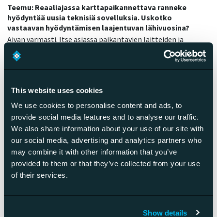
Teemu: Reaaliajassa karttapaikannettava ranneke
hyödyntää uusia teknisiä sovelluksia. Uskotko
vastaavan hyödyntämisen laajentuvan lähivuosina?
Aivan varmasti. Itse asiassa paikantavien laitteiden ja
palveluiden käyttö tulee räjähtämään lähivuosina. Vain
taivas on rajana, mitä ominaisuuksia vastaavanlaisiin
laitteisiin pystytään nykyisin lisäämään ja ohjelmistothan
tunnetusti voidaan taivuttaa vaikka minkälaisiin
This website uses cookies
käyttötarkoituksiin. Käytännön haasteina ovat useimmiten
We use cookies to personalise content and ads, to
uusien sovelluskohteiden keksiminen ja muutamat tekniset
provide social media features and to analyse our traffic.
rajoitteet paikantavissa laitteissa (kuten akun kesto).
We also share information about your use of our site with
our social media, advertising and analytics partners who
may combine it with other information that you’ve
provided to them or that they’ve collected from your use
of their services.
Show details