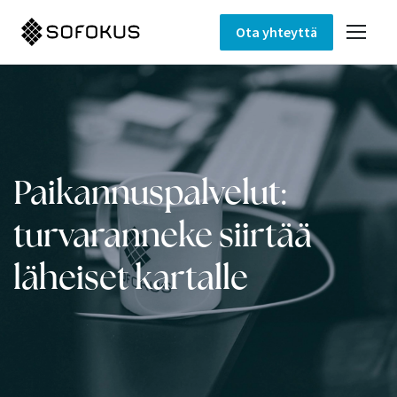
Ota yhteyttä
Paikannuspalvelut:
turvaranneke siirtää
läheiset kartalle