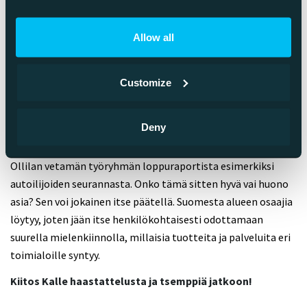
Allow all
Confienta karttapalvelun kuvakaappaus
Teemu: Paikallispalveluita hyödyntävät palvelut siirtyvät
Customize
koko ajan lähemmäksi tavallisen ihmisen arkea. Millaisia
uusia aluevaltauksia uskot tekniikan yleistyessä
syntyvän?
Deny
Kyllä ihmisten ”seuranta” yleisellä tasolla tulee varmasti
lisääntymään, kuten ollaan nähty muun muassa Jorma
Ollilan vetamän työryhmän loppuraportista esimerkiksi
autoilijoiden seurannasta. Onko tämä sitten hyvä vai huono
asia? Sen voi jokainen itse päätellä. Suomesta alueen osaajia
löytyy, joten jään itse henkilökohtaisesti odottamaan
suurella mielenkiinnolla, millaisia tuotteita ja palveluita eri
toimialoille syntyy.
Kiitos Kalle haastattelusta ja tsemppiä jatkoon!