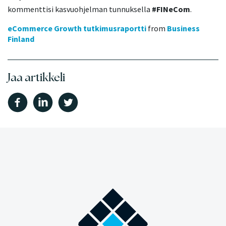
kommenttisi kasvuohjelman tunnuksella
#FINeCom
.
eCommerce Growth tutkimusraportti
from
Business
Finland
Jaa artikkeli