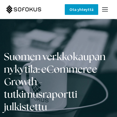
Ota yhteyttä
Suomen verkkokaupan
nykytila: eCommerce
Growth -
tutkimusraportti
julkistettu