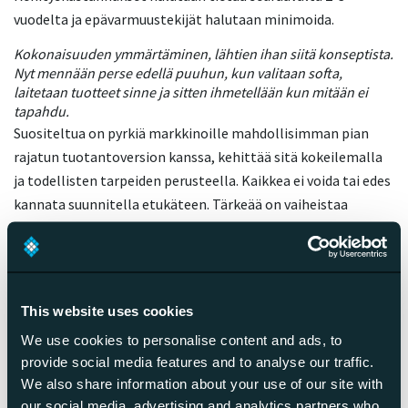
vuodelta ja epävarmuustekijät halutaan minimoida.
Kokonaisuuden ymmärtäminen, lähtien ihan siitä konseptista.
Nyt mennään perse edellä puuhun, kun valitaan softa,
laitetaan tuotteet sinne ja sitten ihmetellään kun mitään ei
tapahdu.
Suositeltua on pyrkiä markkinoille mahdollisimman pian
rajatun tuotantoversion kanssa, kehittää sitä kokeilemalla
ja todellisten tarpeiden perusteella. Kaikkea ei voida tai edes
kannata suunnitella etukäteen. Tärkeää on vaiheistaa
kehitys oikein, tunnistaa ja priorisoida kehityksen
kassasyöpöt sekä keskittyä konkreettiseen myynnin
parantamiseen heti päivästä yksi alkaen. Liiketoiminta
määrittää teknologian. Ei toisinpäin.
This website uses cookies
We use cookies to personalise content and ads, to
Osaamisen lisäksi verkkokauppa
provide social media features and to analyse our traffic.
We also share information about your use of our site with
vaatii etupainotteista pääomaa
our social media, advertising and analytics partners who