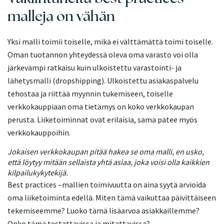
malleja on vähän
Yksi malli toimii toiselle, mikä ei välttämättä toimi toiselle.
Oman tuotannon yhteydessä oleva oma varasto voi olla
järkevämpi ratkaisu kuin ulkoistettu varastointi- ja
lähetysmalli (dropshipping). Ulkoistettu asiakaspalvelu
tehostaa ja riittää myynnin tukemiseen, toiselle
verkkokauppiaan oma tietämys on koko verkkokaupan
perusta. Liiketoiminnat ovat erilaisia, sama pätee myös
verkkokauppoihin.
Jokaisen verkkokaupan pitää hakea se oma malli, en usko,
että löytyy mitään sellaista yhtä asiaa, joka voisi olla kaikkien
kilpailukykytekijä.
Best practices –mallien toimivuutta on aina syytä arvioida
oma liiketoiminta edellä. Miten tämä vaikuttaa päivittäiseen
tekemiseemme? Luoko tämä lisäarvoa asiakkaillemme?
Onko tämä testattavissa ja mitattavissa?