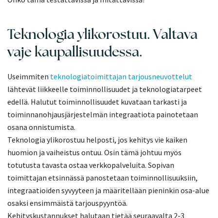
Teknologia ylikorostuu. Valtava
vaje kaupallisuudessa.
Useimmiten
teknologiatoimittajan tarjousneuvottelut
lähtevät liikkeelle toiminnollisuudet ja teknologiatarpeet
edellä. Halutut toiminnollisuudet kuvataan tarkasti ja
toiminnanohjausjärjestelmän integraatiota painotetaan
osana onnistumista.
Teknologia ylikorostuu helposti, jos kehitys vie kaiken
huomion ja vaiheistus ontuu. Osin tämä johtuu myös
totutusta tavasta ostaa verkkopalveluita. Sopivan
toimittajan etsinnässä panostetaan toiminnollisuuksiin,
integraatioiden syvyyteen ja määritellään pieninkin osa-alue
osaksi ensimmäistä tarjouspyyntöä.
Kehityskustannukset halutaan tietää seuraavalta 2-3