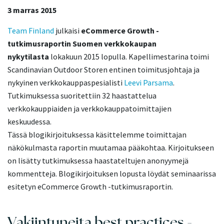
3 marras 2015
Team Finland
julkaisi
eCommerce Growth -
tutkimusraportin Suomen verkkokaupan
nykytilasta
lokakuun 2015 lopulla. Kapellimestarina toimi
Scandinavian Outdoor Storen entinen toimitusjohtaja ja
nykyinen verkkokauppaspesialisti
Leevi Parsama
.
Tutkimuksessa suoritettiin 32 haastattelua
verkkokauppiaiden ja verkkokauppatoimittajien
keskuudessa.
Tässä blogikirjoituksessa käsittelemme toimittajan
näkökulmasta raportin muutamaa pääkohtaa. Kirjoitukseen
on lisätty tutkimuksessa haastateltujen anonyymejä
kommentteja. Blogikirjoituksen lopusta löydät seminaarissa
esitetyn eCommerce Growth -tutkimusraportin.
Vakiintuneita best practices -