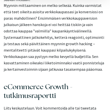
Myynnin mittaaminen on melko selkeää. Kuinka varmistat
että teet oikeita asioita verkkokaupassasi ja konversiosi on
paras mahdollinen? Ensimmäisen verkkokauppaversion
julkaisun jälkeen hanskoja ei voi heittää tiskiin ja vain
odottaa kauppaa ”valmiilla” kaupankäyntivälineellä.
Systemaattinen jatkokehitys, ketterä reagointi, optimointi
ja testaus sekä päivittäinen myynnin growth hacking –
mentaliteetti pitävät kauppasi kilpailukykyisenä.
Verkkokaupan saa pystyyn melko kevyellä budjetilla. Sen
kasvattaminen oikeaksi liiketoiminnaksi vaatii ponnisteluja
ja kertainvestoinnin sijaan jatkuvaa tasaisempaa pääomaa.
eCommerce Growth -
tutkimusraportti
Liity keskusteluun. Voit kommentoida alle tai tweetata