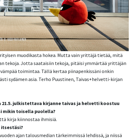
erityisen muodikasta hokea. Mutta vain yrittäjä tietää, mitä
n tekoja. Jotta saataisiin tekoja, pitäisi ymmärtää yrittäjän
rkevämpää toimintaa. Tällä kertaa piinapenkissäni onkin
ästi sydämen asia. Terho Puustinen, Taivas+helvetti-kirjan
1.5. julkistettava kirjanne taivas ja helvetti koostuu
i mikin toisella puolella?
ttä kirja kiinnostaa ihmisiä.
 itsestäsi?
6 vuoden ajan talousmedian tärkeimmissä lehdissä, ja niissä