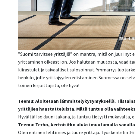
”Suomi tarvitsee yrittäjiä” on mantra, mitä on juuri nyt 
yrittäminen oikeasti on. Jos halutaan muutosta, vaaditaa
kiirastulet ja taivaalliset sulosoinnut. Ymmärrys luo jä
henkilö, jolle yrittäjyyden edistäminen Suomessa on selv
toinen kirjoittajista, ole hyvä!
Teemu: Aloitetaan lämmittelykysymyksellä. Tiistaina 2
yrittäjien haastatteluista. Miltä tuntuu olla vaihteeks
Hyvältä! Iso duuni takana, ja tuntuu tietysti mukavalta, e
Teemu: Terho, kertoisitko aluksi muutamalla sanalla
Olen entinen lehtimies ja tuore yrittäjä. Työskentelin 1