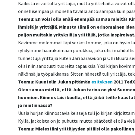
Kaikista ei voi tulla yrittäjiä, mutta yritteliäitä voivat ol
onnellisempaa ja monella tavalla antoisampaa kuin pas
Teemu: En voisi olla enää enempää samaa mieltä! Kirj
ihmisiä ja yrittäjiä. Minusta tämä on erinomainen ide
paljon muitakin yrityksiä ja yrittäjiä, jotka inspiroiva
Kävimme molemmat läpi verkostomme, joka on hyvin laaj
ryhdyimme haarukoimaan porukkaa, joka olisi mahdoll
tunnettuja yrittäjiä kuten Jari Sarasvuon ja Olli Muuraise
olisi niin sanotusti tuoreita tapauksia. Yksi kirjan kovi
näkönsä ja työpaikkansa. Sitten hänestä tuli yrittäjä, tek
Teemu: Kuuntelin Jukan pitämän
esityksen
2011 TedX 
Olen samaa mieltä, että Jukan tarina on yksi Suomen
huomion. Kiinnostaisi kuulla, että jäikö teille haastat
jo mietinnässä?
Uusia hurjan kiinnostavia keissejä tuli jo kirjan kirjoittami
Kyllä, jatkoista on jo puhuttu mutta päätöstä ei olla vie
Teemu: Mielestäni yrittäjyyden pitäisi olla pakolline