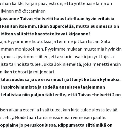
la ihan kaikki. Kirjan pääviesti on, että yritteliäs elämä on
siivinen mököttäminen.
assanne Taivas+helvetti haastatellaan hyvin erilaisia
a! Fanitan itse mm. Ilkan Supercelliä, mutta Suomessa on
t. Miten valitsitte haastateltavat kirjaanne?
a. Pyysimme ehdotuksia ja teimme pitkän listan. Siitä
isimman monipuolinen. Pyysimme mukaan muutamia hyvinkin
n, mutta pyrimme siihen, että suurin osa kirjan yrittäjistä
mmista tarinoista tulee Jukka Jokiniemeltä, joka menetti ensin
niikan tohtori ja miljonääri.
tilaisuudessa ja se ei varmasti jättänyt ketään kylmäksi.
 inspiroivimmista ja todella ansaitsee laajemman
telulistaa niin paljon tähteelle, että Taivas+helvetti 2 on
sen aikana eteen ja lisää tulee, kun kirja tulee ulos ja leviää.
lä tehty. Hoidetaan tämä reissu ensin viimeisen päälle.
n oppiaine jo peruskoulussa. Riippumatta siitä mikä on