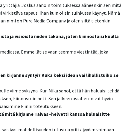
a yrittäjiä. Joskus sanoin toimituksessa ääneenkin sen mitä
si virkistävä tapaus. Ihan kuin olisin suihkussa käynyt. Nämä
an nimi on Pure Media Company ja olen siitä tietenkin
tä ja visioista niiden takana, joten kiinnostaisi kuulla
 mediassa. Emme lätise vaan teemme viestintää, joka
 kirjanne syntyi? Kuka keksi idean vai lihallistuiko se
nulle viime syksynä. Kun Mika sanoi, että hän haluaisi tehdä
ksen, kiinnostuin heti. Sen jälkeen asiat etenivät hyvin
tä pääsimme kiinni toteutukseen.
itä mitä kirjanne Taivas+helvetti kanssa haluaisitte
aisivat mahdollisuuden tutustua yrittäjyyden voimaan.