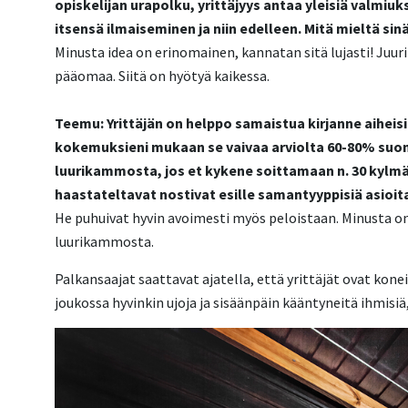
opiskelijan urapolku, yrittäjyys antaa yleisiä valmiuk
itsensä ilmaiseminen ja niin edelleen. Mitä mieltä sin
Minusta idea on erinomainen, kannatan sitä lujasti! Juuri
pääomaa. Siitä on hyötyä kaikessa.
Teemu: Yrittäjän on helppo samaistua kirjanne aiheis
kokemuksieni mukaan se vaivaa arviolta 60-80% suomal
luurikammosta, jos et kykene soittamaan n. 30 kylmäs
haastateltavat nostivat esille samantyyppisiä asioit
He puhuivat hyvin avoimesti myös peloistaan. Minusta on j
luurikammosta.
Palkansaajat saattavat ajatella, että yrittäjät ovat kone
joukossa hyvinkin ujoja ja sisäänpäin kääntyneitä ihmisi