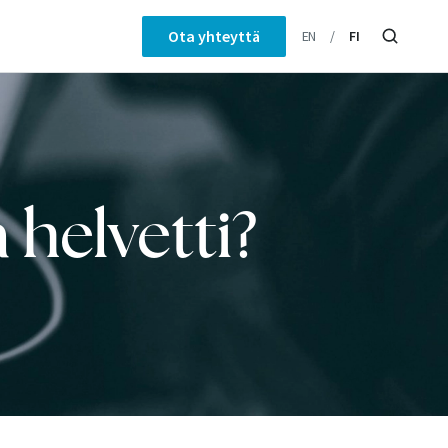
Ota yhteyttä
EN
FI
 helvetti?