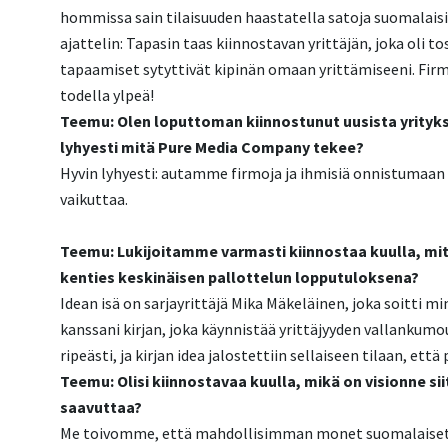
hommissa sain tilaisuuden haastatella satoja suomalaisi
ajattelin: Tapasin taas kiinnostavan yrittäjän, joka oli to
tapaamiset sytyttivät kipinän omaan yrittämiseeni. Firm
todella ylpeä!
Teemu: Olen loputtoman kiinnostunut uusista yrityksis
lyhyesti mitä Pure Media Company tekee?
Hyvin lyhyesti: autamme firmoja ja ihmisiä onnistumaan
vaikuttaa.
Teemu: Lukijoitamme varmasti kiinnostaa kuulla, miten
kenties keskinäisen pallottelun lopputuloksena?
Idean isä on sarjayrittäjä Mika Mäkeläinen, joka soitti mi
kanssani kirjan, joka käynnistää yrittäjyyden vallankumou
ripeästi, ja kirjan idea jalostettiin sellaiseen tilaan, et
Teemu: Olisi kiinnostavaa kuulla, mikä on visionne si
saavuttaa?
Me toivomme, että mahdollisimman monet suomalaiset s