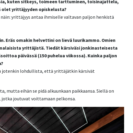
sia, kuten sitkeys, toimeen tarttuminen, toisinajattelu,
ä olet yrittäjyyden opiskelusta?
 näin: yrittäjyys antaa ihmiselle valtavan paljon henkistä
iin. Eräs omakin helvettini on lievä luurikammo. Omien
aisista yrittäjistä. Tiedät kärsiväsi jonkinasteisesta
oittoa päivässä (150 puhelua viikossa). Kuinka paljon
a?
otenkin lohdullista, että yrittäjätkin kärsivät
ita, mutta eihän se pidä alkuunkaan paikkaansa. Siellä on
ä, jotka joutuvat voittamaan pelkonsa.