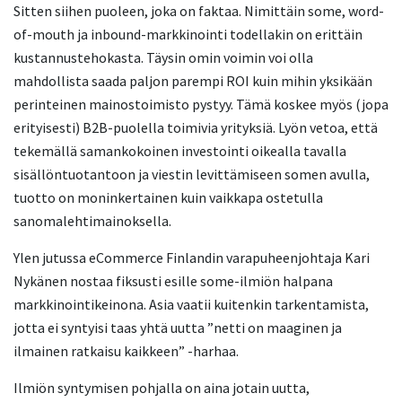
Sitten siihen puoleen, joka on faktaa. Nimittäin some, word-
of-mouth ja inbound-markkinointi todellakin on erittäin
kustannustehokasta. Täysin omin voimin voi olla
mahdollista saada paljon parempi ROI kuin mihin yksikään
perinteinen mainostoimisto pystyy. Tämä koskee myös (jopa
erityisesti) B2B-puolella toimivia yrityksiä. Lyön vetoa, että
tekemällä samankokoinen investointi oikealla tavalla
sisällöntuotantoon ja viestin levittämiseen somen avulla,
tuotto on moninkertainen kuin vaikkapa ostetulla
sanomalehtimainoksella.
Ylen jutussa eCommerce Finlandin varapuheenjohtaja Kari
Nykänen nostaa fiksusti esille some-ilmiön halpana
markkinointikeinona. Asia vaatii kuitenkin tarkentamista,
jotta ei syntyisi taas yhtä uutta ”netti on maaginen ja
ilmainen ratkaisu kaikkeen” -harhaa.
Ilmiön syntymisen pohjalla on aina jotain uutta,