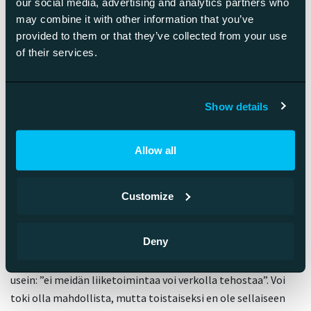
our social media, advertising and analytics partners who
may combine it with other information that you’ve
Kaikkea mitä voidaan myydä verkossa, tullaan myymään
provided to them or that they’ve collected from your use
verkossa. Ne, jotka tekevät asiat oikein menestyvät
of their services.
riippumatta siitä onko kyseessä fyysinen tuote, palvelu vai
digitaalinen sisältö. Keskity verkkokaupankäyntikonseptisi
hiomiseen ja kokonaiskuvaan.
Show details
Totuus: kaikkea liiketoimintaa voi
Allow all
tehostaa verkon avulla
Customize
Tästä kappaleesta eteenpäin olevat pohdinnat eivät liity
alussa mainittuihin Taloussanomien ja Ylen artikkeleihin,
Deny
mutta ajattelin, että muutama asia on vielä hyvä nostaa
tapetille. Ensimmäinen on väite, jota kuulen yhä turhan
usein: ”ei meidän liiketoimintaa voi verkolla tehostaa”. Voi
toki olla mahdollista, mutta toistaiseksi en ole sellaiseen