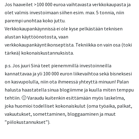
Jos haaveilet >100 000 euroa vaihtavasta verkkokaupasta ja
olet valmis investoimaan siihen esim. max. 5 tonnia, niin
parempi unohtaa koko juttu.
Verkkokaupankäynnissä ei ole kyse pelkästään teknisen
alustan käyttöönotosta, vaan
verkkokaupankäyntikonseptista. Tekniikka on vain osa (toki
tärkeä) kokonaiskustannuksista.
p.s. Jos juuri Sinä teet pienemmillä investoinneilla
kannattavaa ja yli 100 000 euron liikevaihtoa sekä bisneksesi
on kasvupolulla, niin ota ihmeessä yhteyttä minuun! Palan
halusta haastatella sinua blogiimme ja kuulla miten temppu
tehtiin. 🙂 Varaudu kuitenkin esittämään myös laskelma,
joka huomioi todelliset kokonaiskulut (oma työaika, palkat,
vakuutukset, somettaminen, bloggaaminen ja muut
”piilokustannukset”).