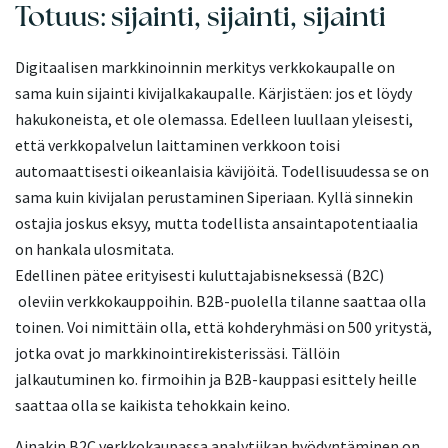
Totuus: sijainti, sijainti, sijainti
Digitaalisen markkinoinnin merkitys verkkokaupalle on
sama kuin sijainti kivijalkakaupalle. Kärjistäen: jos et löydy
hakukoneista, et ole olemassa. Edelleen luullaan yleisesti,
että verkkopalvelun laittaminen verkkoon toisi
automaattisesti oikeanlaisia kävijöitä. Todellisuudessa se on
sama kuin kivijalan perustaminen Siperiaan. Kyllä sinnekin
ostajia joskus eksyy, mutta todellista ansaintapotentiaalia
on hankala ulosmitata.
Edellinen pätee erityisesti kuluttajabisneksessä (B2C)
oleviin verkkokauppoihin. B2B-puolella tilanne saattaa olla
toinen. Voi nimittäin olla, että kohderyhmäsi on 500 yritystä,
jotka ovat jo markkinointirekisterissäsi. Tällöin
jalkautuminen ko. firmoihin ja B2B-kauppasi esittely heille
saattaa olla se kaikista tehokkain keino.
Ainakin B2C verkkokaupassa analytiikan hyödyntäminen on