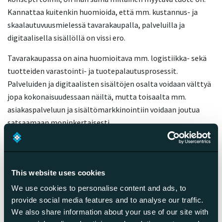
Kannattaa kuitenkin huomioida, että mm. kustannus- ja
skaalautuvuusmielessä tavarakaupalla, palveluilla ja
digitaalisella sisällöllä on vissi ero.
Tavarakaupassa on aina huomioitava mm. logistiikka- sekä
tuotteiden varastointi- ja tuotepalautusprosessit.
Palveluiden ja digitaalisten sisältöjen osalta voidaan välttyä
jopa kokonaisuudessaan näiltä, mutta toisaalta mm.
asiakaspalveluun ja sisältömarkkinointiin voidaan joutua
satsaamaan moninkertaisesti.
Povaan, että palvelujen ja erityisesti digitaalisten sisältöjen
kauppa tulee kasvamaan rajusti, kunhan sopivia palveluita
alkaa ilmaantua ja kohderyhmäksi saadaan tuotemuodot
This website uses cookies
hyväksyviä käyttäjiä (esimerkiksi nuorilla on pienempi
We use cookies to personalise content and ads, to
kynnys ostaa digitaalisia sisältöjä). Pari esimerkkiä:
provide social media features and to analyse our traffic.
Yoogaia.com
jooga-tunnit virtuaalisesti
We also share information about your use of our site with
ja
OneMindDogs.com
agility-koulutukset suoraan mobiiliin.