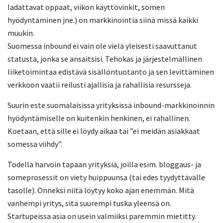
ladattavat oppaat, viikon käyttövinkit, somen
hyödyntäminen jne.) on markkinointia siinä missä kaikki
muukin.
Suomessa inbound ei vain ole vielä yleisesti saavuttanut
statusta, jonka se ansaitsisi. Tehokas ja järjestelmällinen
liiketoimintaa edistävä sisällöntuotanto ja sen levittäminen
verkkoon vaatii reilusti ajallisia ja rahallisia resursseja.
Suurin este suomalaisissa yrityksissä inbound-markkinoinnin
hyödyntämiselle on kuitenkin henkinen, ei rahallinen.
Koetaan, että sille ei löydy aikaa tai ”ei meidän asiakkaat
somessa viihdy”.
Todella harvoin tapaan yrityksiä, joilla esim. bloggaus- ja
someprosessit on viety huippuunsa (tai edes tyydyttävälle
tasolle). Onneksi niitä löytyy koko ajan enemmän. Mitä
vanhempi yritys, sitä suurempi tuska yleensä on.
Startupeissa asia on usein valmiiksi paremmin mietitty.