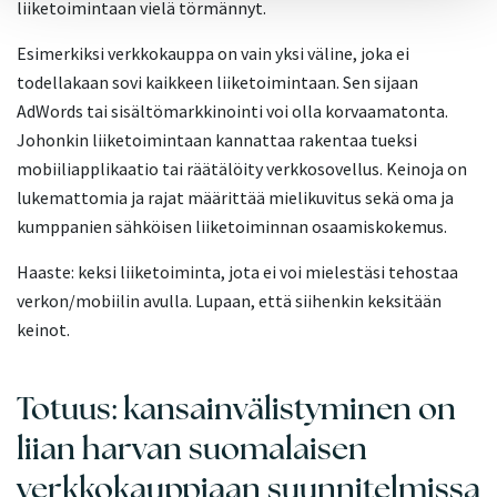
liiketoimintaan vielä törmännyt.
Esimerkiksi verkkokauppa on vain yksi väline, joka ei
todellakaan sovi kaikkeen liiketoimintaan. Sen sijaan
AdWords tai sisältömarkkinointi voi olla korvaamatonta.
Johonkin liiketoimintaan kannattaa rakentaa tueksi
mobiiliapplikaatio tai räätälöity verkkosovellus. Keinoja on
lukemattomia ja rajat määrittää mielikuvitus sekä oma ja
kumppanien sähköisen liiketoiminnan osaamiskokemus.
Haaste: keksi liiketoiminta, jota ei voi mielestäsi tehostaa
verkon/mobiilin avulla. Lupaan, että siihenkin keksitään
keinot.
Totuus: kansainvälistyminen on
liian harvan suomalaisen
verkkokauppiaan suunnitelmissa