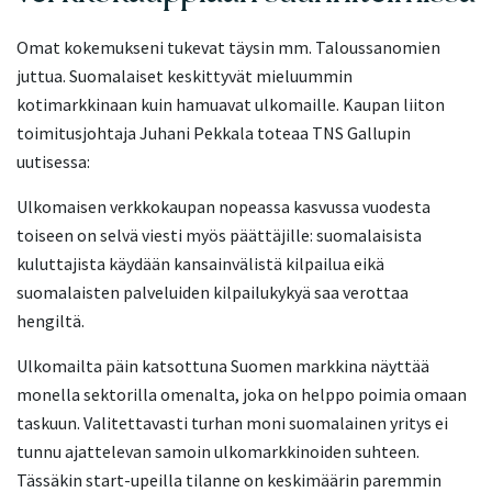
Omat kokemukseni tukevat täysin mm. Taloussanomien
juttua. Suomalaiset keskittyvät mieluummin
kotimarkkinaan kuin hamuavat ulkomaille. Kaupan liiton
toimitusjohtaja Juhani Pekkala toteaa TNS Gallupin
uutisessa:
Ulkomaisen verkkokaupan nopeassa kasvussa vuodesta
toiseen on selvä viesti myös päättäjille: suomalaisista
kuluttajista käydään kansainvälistä kilpailua eikä
suomalaisten palveluiden kilpailukykyä saa verottaa
hengiltä.
Ulkomailta päin katsottuna Suomen markkina näyttää
monella sektorilla omenalta, joka on helppo poimia omaan
taskuun. Valitettavasti turhan moni suomalainen yritys ei
tunnu ajattelevan samoin ulkomarkkinoiden suhteen.
Tässäkin start-upeilla tilanne on keskimäärin paremmin