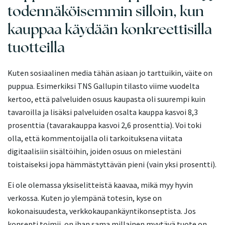
todennäköisemmin silloin, kun
kauppaa käydään konkreettisilla
tuotteilla
Kuten sosiaalinen media tähän asiaan jo tarttuikin, väite on
puppua. Esimerkiksi TNS Gallupin tilasto viime vuodelta
kertoo, että palveluiden osuus kaupasta oli suurempi kuin
tavaroilla ja lisäksi palveluiden osalta kauppa kasvoi 8,3
prosenttia (tavarakauppa kasvoi 2,6 prosenttia). Voi toki
olla, että kommentoijalla oli tarkoituksena viitata
digitaalisiin sisältöihin, joiden osuus on mielestäni
toistaiseksi jopa hämmästyttävän pieni (vain yksi prosentti).
Ei ole olemassa yksiselitteistä kaavaa, mikä myy hyvin
verkossa. Kuten jo ylempänä totesin, kyse on
kokonaisuudesta, verkkokaupankäyntikonseptista. Jos
konsepti toimii, on ihan sama millainen myytävä tuote on.