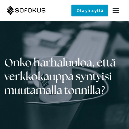
Ota yhteyttä
Onko harhaluuloa, että
verkkokauppa syntyisi
muutamalla tonnilla?