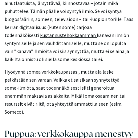
ainutlaatuista, ärsyttävää, kiinnostavaa – jotain mikä
puhuttelee. Tämän päälle voi syntyä ilmiö. Se voi syntyä
blogosfääriin, someen, televisioon – tai Kuopion torille. Taas
kerran digitaalisuus (kuten some) tarjoaa
todennäköisesti
kustannustehokkaamman
kanavan ilmiön
syntymiselle ja sen vauhdittamiselle, mutta se on lopulta
vain ”kanava”. Ilmiöitä voi siis synnyttää, mutta ei se aina ja
kaikilta onnistu oli siellä some keskiössä tai ei.
Hyödynnä somea verkkokaupassasi, mutta älä laske
pelkästään sen varaan. Vaikka et saisikaan synnytettyä
some-ilmiötä, saat todennäköisesti silti generoitua
enemmän maksavia asiakkaita. Mikäli oma osaaminen tai
resurssit eivät riitä, ota yhteyttä ammattilaiseen (esim.
Someco).
Puppua: verkkokauppa menestyy