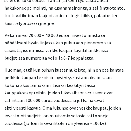
se ei ole koko totuus. Tämän jälkeen työ vasta alkaa:
hakukoneoptimointi, hakusanamainonta, sisällöntuotanto,
tuotevalikoiman laajentaminen, logistiikka, palautusten
käsittelyprosessi jne. jne.
Pekan arvio 20 000 – 40 000 euron investoinnista on
nähdäkseni hyvin linjassa kun puhutaan pienemmistä
caseista, isommissa verkkokaupankäyntihankkeissa
budjetissa numeroita voi olla 6-7 kappaletta.
Huomaa, että kun puhun kustannuksista, niin en ota kantaa
pelkkiin kaupan teknisiin pystytyskustannuksiin, vaan
kokonaiskustannuksiin. Lisäksi keskityn tässä
kauppakonsepteihin, joiden liikevaihtotavoitteet ovat
vähintään 100 000 euroa vuodessa ja jotka hakevat
aktiivisesti kasvua. Oma lukunsa ovat verkkokaupat, joiden
investointibudjetti on muutamia satasia tai tonneja
vuodessa (jolloin liikevaihtokin on yleensä <100k€).