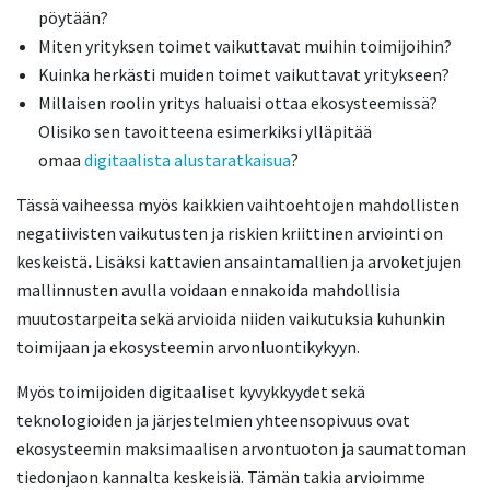
pöytään?
Miten yrityksen toimet vaikuttavat muihin toimijoihin?
Kuinka herkästi muiden toimet vaikuttavat yritykseen?
Millaisen roolin yritys haluaisi ottaa ekosysteemissä?
Olisiko sen tavoitteena esimerkiksi ylläpitää
omaa
digitaalista alustaratkaisua
?
Tässä vaiheessa myös kaikkien vaihtoehtojen mahdollisten
negatiivisten vaikutusten ja riskien kriittinen arviointi
on
keskeistä
.
Lisäksi kattavien ansaintamallien ja arvoketjujen
mallinnusten avulla voidaan ennakoida mahdollisia
muutostarpeita sekä arvioida niiden vaikutuksia kuhunkin
toimijaan ja ekosysteemin arvonluontikykyyn.
Myös toimijoiden digitaaliset kyvykkyydet sekä
teknologioiden ja järjestelmien yhteensopivuus ovat
ekosysteemin maksimaalisen arvontuoton ja saumattoman
tiedonjaon kannalta keskeisiä.
Tämän takia arvioimme