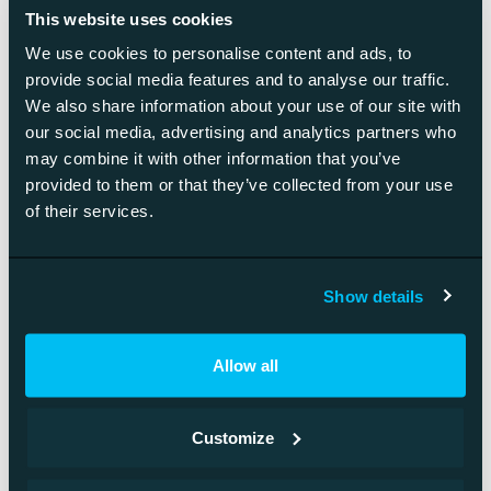
Näiden kyvykkyyksien lisäksi ekosysteemin saumaton
This website uses cookies
toiminta edellyttää osapuolten keskeisten järjestelmien
We use cookies to personalise content and ads, to
integroimista rajapinnoin sekä vahvaa tietoturvaosaamista.
provide social media features and to analyse our traffic.
Samalla on pohdittava sitä, kuka loppu viimeksi vastaa
We also share information about your use of our site with
kokonaisuudesta.
our social media, advertising and analytics partners who
may combine it with other information that you’ve
Lue lisää digitaalisen
provided to them or that they’ve collected from your use
liiketoiminnan trendeistä
of their services.
Show details
Allow all
Customize