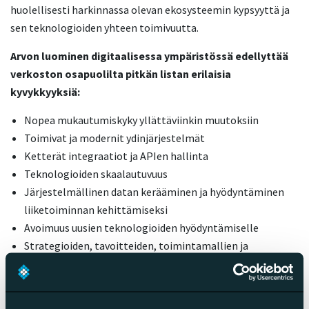
huolellisesti harkinnassa olevan ekosysteemin kypsyyttä ja
sen teknologioiden yhteen toimivuutta.
Arvon luominen digitaalisessa ympäristössä edellyttää
verkoston osapuolilta pitkän listan erilaisia
kyvykkyyksiä:
Nopea mukautumiskyky yllättäviinkin muutoksiin
Toimivat ja modernit ydinjärjestelmät
Ketterät integraatiot ja APIen hallinta
Teknologioiden skaalautuvuus
Järjestelmällinen datan kerääminen ja hyödyntäminen
liiketoiminnan kehittämiseksi
Avoimuus uusien teknologioiden hyödyntämiselle
Strategioiden, tavoitteiden, toimintamallien ja
kulttuurien yhteensopivuus sekä taipuminen
ekosysteemivetoiseen toimintaan