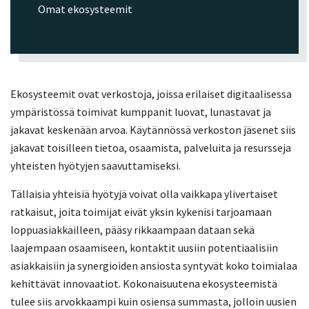
Omat ekosysteemit
Ekosysteemit ovat verkostoja, joissa erilaiset digitaalisessa
ympäristössä toimivat kumppanit luovat, lunastavat ja
jakavat keskenään arvoa. Käytännössä verkoston jäsenet siis
jakavat toisilleen tietoa, osaamista, palveluita ja resursseja
yhteisten hyötyjen saavuttamiseksi.
Tällaisia yhteisiä hyötyjä voivat olla vaikkapa ylivertaiset
ratkaisut, joita toimijat eivät yksin kykenisi tarjoamaan
loppuasiakkailleen, pääsy rikkaampaan dataan sekä
laajempaan osaamiseen, kontaktit uusiin potentiaalisiin
asiakkaisiin ja synergioiden ansiosta syntyvät koko toimialaa
kehittävät innovaatiot. Kokonaisuutena ekosysteemistä
tulee siis arvokkaampi kuin osiensa summasta, jolloin uusien