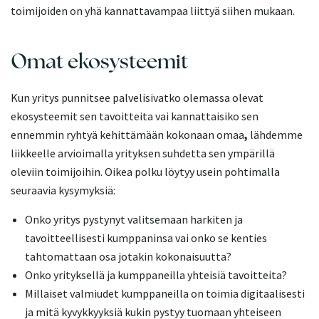
toimijoiden on yhä kannattavampaa liittyä siihen mukaan.
Omat ekosysteemit
Kun yritys punnitsee palvelisivatko olemassa olevat
ekosysteemit sen tavoitteita vai kannattaisiko sen
ennemmin ryhtyä kehittämään kokonaan omaa
,
lähdemme
liikkeelle arvioimalla yrityksen suhdetta sen ympärillä
oleviin toimijoihin. Oikea polku löytyy usein pohtimalla
seuraavia kysymyksiä:
Onko yritys pystynyt valitsemaan harkiten ja
tavoitteellisesti kumppaninsa vai onko se kenties
tahtomattaan osa jotakin kokonaisuutta?
Onko yrityksellä ja kumppaneilla yhteisiä tavoitteita?
Millaiset valmiudet kumppaneilla on toimia digitaalisesti
ja mitä kyvykkyyksiä kukin pystyy tuomaan yhteiseen