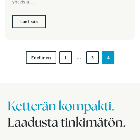
yhteisiä…
Lue lisää
A
Edellinen
1
…
3
4
r
t
i
k
Ketterän kompakti.
k
Laadusta tinkimätön.
e
l