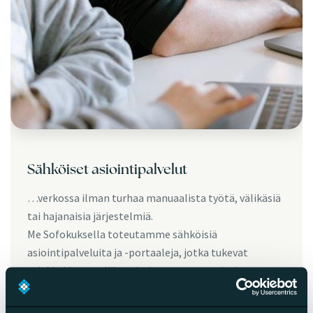
Sähköiset asiointipalvelut
…verkossa ilman turhaa manuaalista työtä, välikäsiä
tai hajanaisia järjestelmiä.
Me Sofokuksella toteutamme sähköisiä
asiointipalveluita ja -portaaleja, jotka tukevat
asiakkaidemme liiketoimintaa, automatisoivat
prosesseja ja parantavat
asiakaskokemus
ta.
Suunnittelemme ratkaisut aina asiakkaan tarpeista