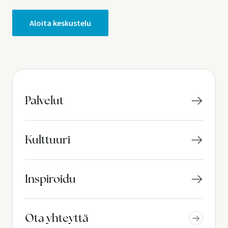
i
e
Aloita keskustelu
n
s
i
v
Palvelut
u
t
Kulttuuri
u
s
Inspiroidu
Ota yhteyttä