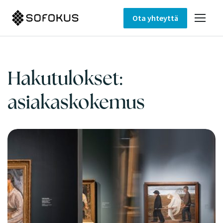
Ota yhteyttä
Hakutulokset:
asiakaskokemus