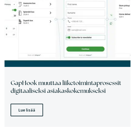
GapHook muuttaa liiketoimintaprosessit
digitaaliseksi asiakaskokemukseksi
Lue lisää