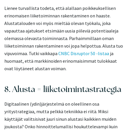
Lienee turvallista todeta, että alallaan poikkeuksellisen
erinomaisen liiketoiminnan rakentaminen on haaste.
Alustatalouden voi myös mieltää olevan työkalu, joka
vapauttaa ajatukset etsimään uusia piileviä potentiaaleja
olemassa olevasta toiminnasta. Parhaimmillaan oman
liiketoiminnan rakentaminen voi jopa helpottua. Alusta tuo
vipuvoimaa. Tutki vaikkapa
CNBC Disruptor 50 -listaa
ja
huomaat, että markkinoiden erinomaisimmat tulokkaat
ovat löytäneet alustan voiman.
8. Alusta = liiketoimintastrategia
Digitaalinen (ydin)järjestelmä on oleellinen osa
yritystrategiaa, mutta pelkkä tekniikka ei riitä. Miksi
käyttäjät valitsisivat juuri sinun alustasi kaikkien muiden
joukosta? Onko hinnoittelumallisi houkuttelevampi kuin