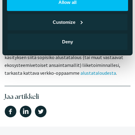
Allow all
Yhteenveto: 10 alustatalouden
myyttiä
Customize
Edellä lueteltiin 10 alustatalouden myyttiä ja murskattiin ne.
Alustatalouteen ja API-talouteen liittyy paljon muitakin
Deny
vääristymiä, mutta jos haluat saada kokonaisvaltaisemman
käsityksen siitä sopisiko alustatalous (tai muut vastaavat
ekosysteemivetoiset ansaintamallit) liiketoiminnallesi,
tarkasta kattava verkko-oppaamme
alustataloudesta
.
Jaa artikkeli