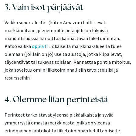
3. Vain isot pärjäävät
Vaikka super-alustat (kuten Amazon) hallitsevat
markkinoitaan, pienemmille pelaajille on lukuisia
mahdollisuuksia harjoittaa kannattavaa liiketoimintaa.
Katso vaikka
oppia.fi
. Jokaisella markkina-alueella tulee
olemaan (joillain on jo) useita alustoja, jotka kilpailevat,
täydentävät tai tukevat toisiaan. Kannattaa pohtia mitoitus,
joka soveltuu omiin liiketoiminnallisiin tavoitteisiisi ja
resursseihin.
4. Olemme liian perinteisiä
Perinteet tarkoittavat yleensä pitkäaikaista ja syvää
ymmärrystä omasta markkinasta, mikä on yleensä
erinomainen lähtökohta liiketoiminnan kehittämiselle.