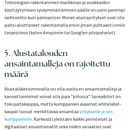
Teknologian rakentaminen markkinan ja asiakkaiden
käyttäytymisen syväymmärtäminen päälle on usein parempi
vaihtoehto kuin päinvastoin. Monet alustayritykset ovat sitä
paitsi aloittaneet rakentamalla ensin jotain puhtaasti omiin
tarpeisiinsa (kuten Amazonin tai Googlen pilvipalvelut).
5. Alustatalouden
ansaintamalleja on rajoitettu
määrä
Alustaliiketoiminnalla voi olla useita eri ansaintamalleja ja
kannattavimmat voivat olla jopa ”piilossa”. Spreadshirt on
toki paitakauppa, mutta kumppanien avaamat whitelabel-
kaupat tuovat merkittävää ansaintaa
yritykselle ja sen
kumppaneille
. Karkeasti yleistäen kaikki perinteiset ja
digitaaliset ansaintamallit sekä niiden variaatiot ovat