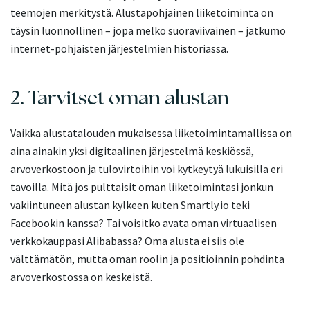
teemojen merkitystä. Alustapohjainen liiketoiminta on
täysin luonnollinen – jopa melko suoraviivainen – jatkumo
internet-pohjaisten järjestelmien historiassa.
2. Tarvitset oman alustan
Vaikka alustatalouden mukaisessa liiketoimintamallissa on
aina ainakin yksi digitaalinen järjestelmä keskiössä,
arvoverkostoon ja tulovirtoihin voi kytkeytyä lukuisilla eri
tavoilla. Mitä jos pulttaisit oman liiketoimintasi jonkun
vakiintuneen alustan kylkeen kuten Smartly.io teki
Facebookin kanssa? Tai voisitko avata oman virtuaalisen
verkkokauppasi Alibabassa? Oma alusta ei siis ole
välttämätön, mutta oman roolin ja positioinnin pohdinta
arvoverkostossa on keskeistä.