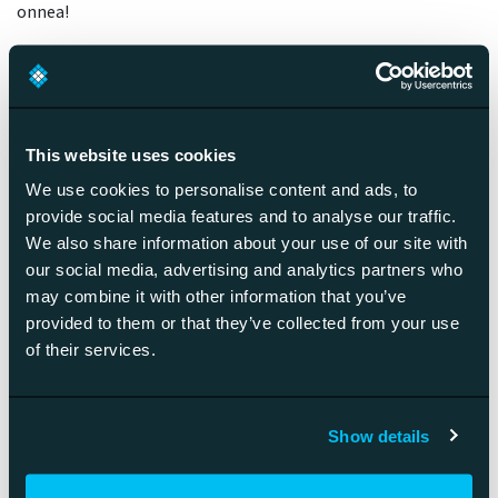
onnea!
10. Alustan on oltava avoin
kaikille
This website uses cookies
Vaikka menestyksekkäissä digitaalisissa
We use cookies to personalise content and ads, to
liiketoimintakonsepteissa on usein avoimuutta, on
provide social media features and to analyse our traffic.
We also share information about your use of our site with
alustatalouden myytti, että jokaisen alustan tulisi olla
our social media, advertising and analytics partners who
vapaasti kaikkien käyttäjien saatavissa. Kannattaa miettiä
may combine it with other information that you’ve
tarkoin miten eri tyyppiset käyttäjäryhmät voivat hyödyntää
provided to them or that they’ve collected from your use
alustaasi. Erilaisia käyttäjäryhmiä todennäköisesti myös
of their services.
puhuttelee erilaiset tavat päästä alustaan käsiksi. Kehittäjä
saattaa arvostaa sujuvaa rajapinnan tuotteistusta,
loppuasiakas helppoa mobiilisovellusta ja ammattikäyttäjä
Show details
monipuolista dashboard-näkymää.