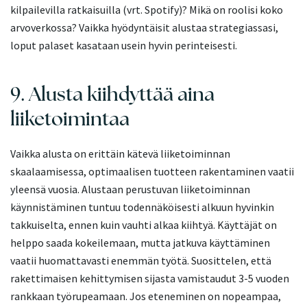
kilpailevilla ratkaisuilla (vrt. Spotify)? Mikä on roolisi koko
arvoverkossa? Vaikka hyödyntäisit alustaa strategiassasi,
loput palaset kasataan usein hyvin perinteisesti.
9. Alusta kiihdyttää aina
liiketoimintaa
Vaikka alusta on erittäin kätevä liiketoiminnan
skaalaamisessa, optimaalisen tuotteen rakentaminen vaatii
yleensä vuosia. Alustaan perustuvan liiketoiminnan
käynnistäminen tuntuu todennäköisesti alkuun hyvinkin
takkuiselta, ennen kuin vauhti alkaa kiihtyä. Käyttäjät on
helppo saada kokeilemaan, mutta jatkuva käyttäminen
vaatii huomattavasti enemmän työtä. Suosittelen, että
rakettimaisen kehittymisen sijasta vamistaudut 3-5 vuoden
rankkaan työrupeamaan. Jos eteneminen on nopeampaa,