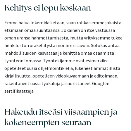
Kehitys ei lopu koskaan
Emme halua lokeroida ketään, vaan rohkaisemme jokaista
etsimään omaa suuntaansa. Jokainen on itse vastuussa
oman uransa hahmottamisesta, mutta yrityksemme tukee
henkilöstön urakehitystä monin eri tavoin. Sofokus antaa
mahdollisuuden kasvattaa ja kehittää omaa osaamista
työnteon lomassa. Työntekijämme ovat esimerkiksi
opetelleet uusia ohjelmointikieliä, lukeneet ammatillista
kirjallisuutta, opetelleen videokuvaamaan ja editoimaan,
rakentaneet uusia työkaluja ja suorittaneet Googlen
sertifikaatteja.
Hakeudu itseäsi viisaampien ja
kokeneempien seuraan