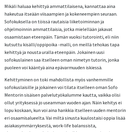
Mikäli haluaa kehittyä ammattilaisena, kannattaa aina
hakeutua itseään viisaampien ja kokeneempien seuraan.
Sofokuksella on töissä rautaisia liiketoiminnan ja
ohjelmoinnin ammattilaisia, jotka mielellään jakavat
osaamistaan eteenpäin. Tämän vuoksi tutorointi, eli niin
kutsuttu kisälli/oppipoika -malli, on meillä tehokas tapa
kehittyä ja nousta uralla eteenpäin. Jokainen uusi
sofokuslainen saa itselleen oman nimetyn tutorin, jonka
puoleen voi kääntyä aina epävarmuuden iskiessä.
Kehittyminen on toki mahdollista myös vanhemmille
sofokuslaisille ja jokainen voi tilata itselleen oman Sofo
Mentorin sisäisen palvelutyökalumme kautta, vaikka olisi
ollut yrityksessä jo useamman vuoden ajan. Näin kehitys ei
lopu koskaan, kun voi aina hankkia itselleen uuden mentorin
eri osaamisalueelta. Vai miltä sinusta kuulostaisi oppia lisää
asiakasymmärryksestä, work-life balanssista,