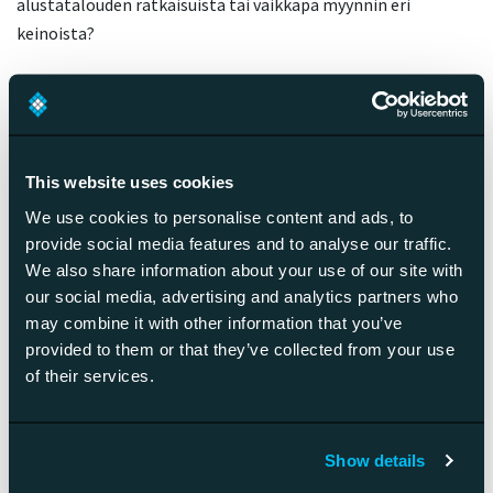
alustatalouden ratkaisuista tai vaikkapa myynnin eri
keinoista?
Omannäköisen uran luominen
vaatii aktiivisuutta ja oma-
aloitteisuutta
This website uses cookies
We use cookies to personalise content and ads, to
provide social media features and to analyse our traffic.
Kukaan ei kerro sinulle, mistä oma urapolku löytyy, vaan sen
We also share information about your use of our site with
eteen on tehtävä itse töitä. On täysin harhaluulo, että vain
our social media, advertising and analytics partners who
isoissa yrityksissä voisi luoda itselleen menestyksekkään ja
may combine it with other information that you’ve
nousujohteisen uran. Myös pienemmissä yrityksissä
provided to them or that they’ve collected from your use
urapolustasi voidaan rakentaa mielekäs ja vastuullinen.
of their services.
Ehkäpä jopa ketterämmin ja nopeammin, kuin suuremmissa
yrityksissä.
Show details
Kun pyrkii haastamaan itseään jokapäiväisessä arjessa,
kehittyy väistämättä. Tärkeää on vain tunnistaa omat