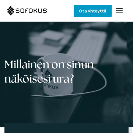
Ota yhteyttä
Millainen on sinun
näköisesi ura?