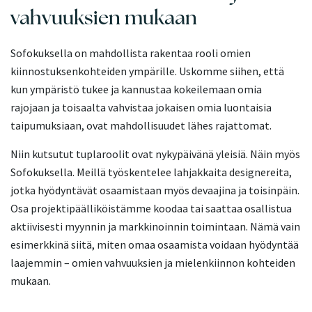
vahvuuksien mukaan
Sofokuksella on mahdollista rakentaa rooli omien
kiinnostuksenkohteiden ympärille. Uskomme siihen, että
kun ympäristö tukee ja kannustaa kokeilemaan omia
rajojaan ja toisaalta vahvistaa jokaisen omia luontaisia
taipumuksiaan, ovat mahdollisuudet lähes rajattomat.
Niin kutsutut tuplaroolit ovat nykypäivänä yleisiä. Näin myös
Sofokuksella. Meillä työskentelee lahjakkaita designereita,
jotka hyödyntävät osaamistaan myös devaajina ja toisinpäin.
Osa projektipäälliköistämme koodaa tai saattaa osallistua
aktiivisesti myynnin ja markkinoinnin toimintaan. Nämä vain
esimerkkinä siitä, miten omaa osaamista voidaan hyödyntää
laajemmin – omien vahvuuksien ja mielenkiinnon kohteiden
mukaan.