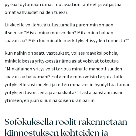
pyrkiä löytämään omat motivaation lähteet ja valjastaa
omat vahvuudet näiden tueksi.
Liikkeelle voi lähteä tutustumalla paremmin omaan
itseensä: ”Mistä minä motivoidun? Mitä minä haluan
saavuttaa? Mikä luo minulle merkityksellisyyden tunnetta?”
Kun näihin on saatu vastaukset, voi seuraavaksi pohtia,
minkälaisessa yrityksessä nämä asiat voisivat toteutua.
”Minkälainen yritys voisi tarjota minulle mahdollisuuden
saavuttaa haluamani? Entä mitä minä voisin tarjota tälle
yritykselle vastineeksi ja miten minä voisin hyödyttää tämän
yrityksen tavoitteita ja asiakkaita?” Tästä päästään asian
ytimeen, eli juuri sinun näköisen uran pariin.
Sofokuksella roolit rakennetaan
kiinnostuksen kohteiden ja