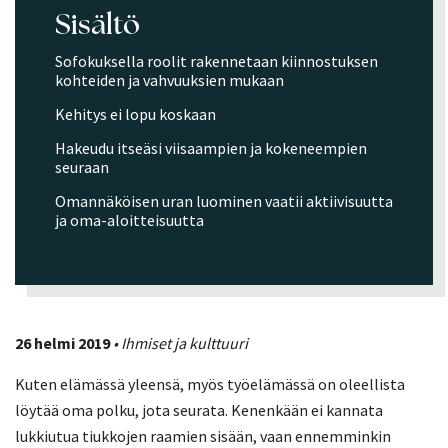
Sisältö
Sofokuksella roolit rakennetaan kiinnostuksen
kohteiden ja vahvuuksien mukaan
Kehitys ei lopu koskaan
Hakeudu itseäsi viisaampien ja kokeneempien
seuraan
Omannäköisen uran luominen vaatii aktiivisuutta
ja oma-aloitteisuutta
26 helmi 2019
• Ihmiset ja kulttuuri
Kuten elämässä yleensä, myös työelämässä on oleellista
löytää oma polku, jota seurata. Kenenkään ei kannata
lukkiutua tiukkojen raamien sisään, vaan ennemminkin