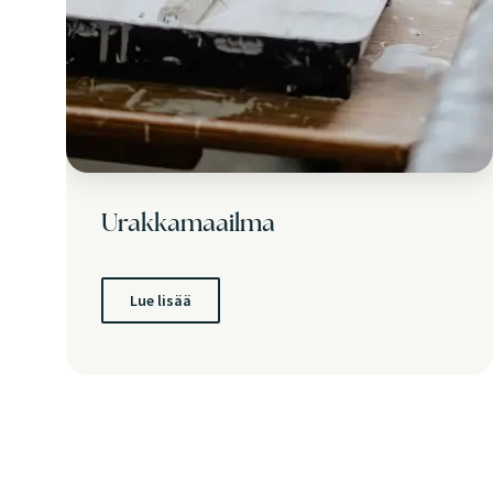
Urakkamaailma
Lue lisää
A