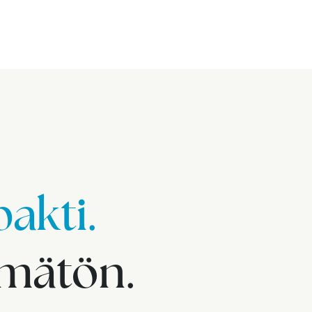
akti.
imätön.