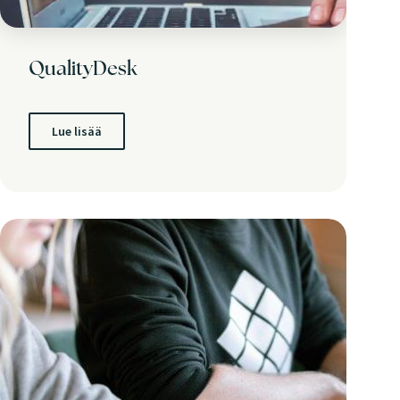
QualityDesk
Lue lisää