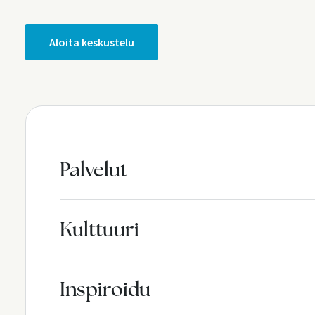
s
Aloita keskustelu
i
v
u
t
Palvelut
u
s
Kulttuuri
Inspiroidu