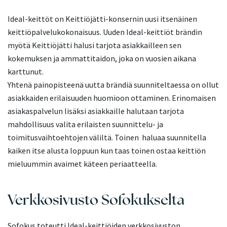
Ideal-keittöt on Keittiöjätti-konsernin uusi itsenäinen
keittiöpalvelukokonaisuus. Uuden Ideal-keittiöt brändin
myötä Keittiöjätti halusi tarjota asiakkailleen sen
kokemuksen ja ammattitaidon, joka on vuosien aikana
karttunut.
Yhtenä painopisteenä uutta brändiä suunniteltaessa on ollut
asiakkaiden erilaisuuden huomioon ottaminen. Erinomaisen
asiakaspalvelun lisäksi asiakkaille halutaan tarjota
mahdollisuus valita erilaisten suunnittelu- ja
toimitusvaihtoehtojen väliltä. Toinen haluaa suunnitella
kaiken itse alusta loppuun kun taas toinen ostaa keittiön
mieluummin avaimet käteen periaatteella.
Verkkosivusto Sofokukselta
Sofokus toteutti Ideal-keittiöiden verkkosivuston.