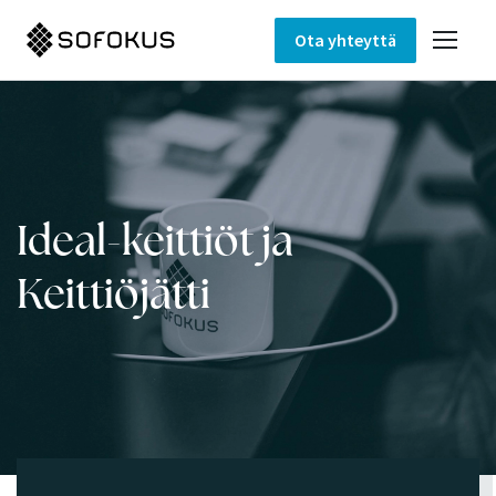
Ota yhteyttä
Ideal-keittiöt ja
Keittiöjätti