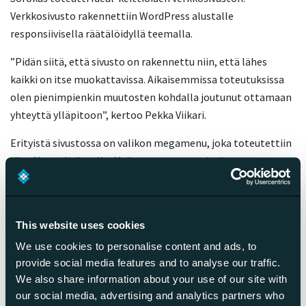
Verkkosivusto rakennettiin WordPress alustalle
responsiivisella räätälöidyllä teemalla.
”Pidän siitä, että sivusto on rakennettu niin, että lähes
kaikki on itse muokattavissa. Aikaisemmissa toteutuksissa
olen pienimpienkin muutosten kohdalla joutunut ottamaan
yhteyttä ylläpitoon”, kertoo Pekka Viikari.
Erityistä sivustossa on valikon megamenu, joka toteutettiin
UberMenu -lisäosalla. Myös megamenu toimii
responsiivisesti. Sivustolle rakennettiin lisäksi
myymälähaku. Ulkoasun analytiikan ja somen toteuttivat
Sofokuksen kumppanit.
This website uses cookies
We use cookies to personalise content and ads, to
provide social media features and to analyse our traffic.
Jaa artikkeli
We also share information about your use of our site with
our social media, advertising and analytics partners who