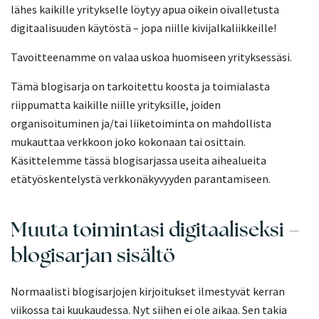
lähes kaikille yritykselle löytyy apua oikein oivalletusta
digitaalisuuden käytöstä – jopa niille kivijalkaliikkeille!
Tavoitteenamme on valaa uskoa huomiseen yrityksessäsi.
Tämä blogisarja on tarkoitettu koosta ja toimialasta
riippumatta kaikille niille yrityksille, joiden
organisoituminen ja/tai liiketoiminta on mahdollista
mukauttaa verkkoon joko kokonaan tai osittain.
Käsittelemme tässä blogisarjassa useita aihealueita
etätyöskentelystä verkkonäkyvyyden parantamiseen.
Muuta toimintasi digitaaliseksi –
blogisarjan sisältö
Normaalisti blogisarjojen kirjoitukset ilmestyvät kerran
viikossa tai kuukaudessa. Nyt siihen ei ole aikaa. Sen takia