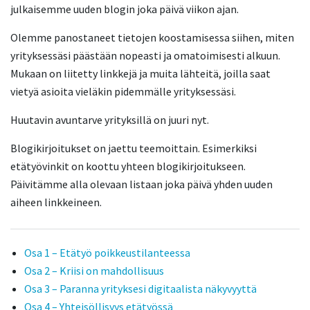
julkaisemme uuden blogin joka päivä viikon ajan.
Olemme panostaneet tietojen koostamisessa siihen, miten
yrityksessäsi päästään nopeasti ja omatoimisesti alkuun.
Mukaan on liitetty linkkejä ja muita lähteitä, joilla saat
vietyä asioita vieläkin pidemmälle yrityksessäsi.
Huutavin avuntarve yrityksillä on juuri nyt.
Blogikirjoitukset on jaettu teemoittain. Esimerkiksi
etätyövinkit on koottu yhteen blogikirjoitukseen.
Päivitämme alla olevaan listaan joka päivä yhden uuden
aiheen linkkeineen.
Osa 1 – Etätyö poikkeustilanteessa
Osa 2 – Kriisi on mahdollisuus
Osa 3 – Paranna yrityksesi digitaalista näkyvyyttä
Osa 4 – Yhteisöllisyys etätyössä