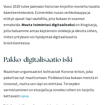
Vuosi 2020 tulee jäämään historian kirjoihin monella tavalla
käänteentekevänä. Esimerkiksi ruoan verkkokauppa ja
etätyö ajavat läpi vauhdilla, jota kukaan ei osannut
ennakoida.
Muuta toimintasi digitaaliseksi
on blogisarja,
jolla haluamme antaa käytännön vinkkejä ja ideoita siihen,
miten yrityksesi voi hyödyntää digitaalisuutta
kriisitilanteessa.
Pakko-digitalisaatio iski
Maailman organisaatiot kohtasivat Korona-kriisin, joka
pakottaa nyt muuttumaan. Poikkeustilaa kukaan meistä ei
toivonut, mutta sen läpi on elettävä. Terveyden
varmistaminen on etusijalla ja onneksi siihen on tarjolla
kattavasti
apua
.