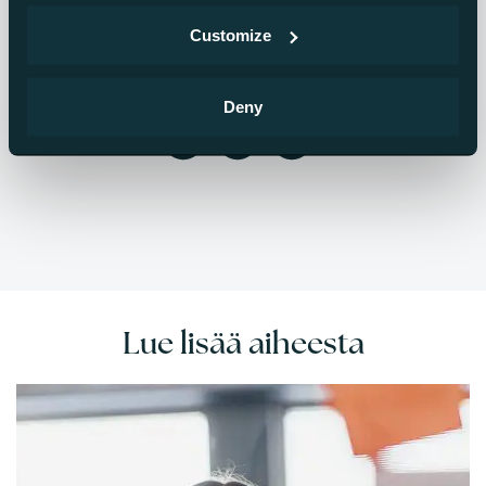
Teemu kirjoittaa digitaalisesta liiketoiminnasta,
Customize
modernista yrityskulttuurista ja startup sijoittamisesta.
Lue lisää kirjoittajan artikkeleja (160)
Deny
Lue lisää aiheesta