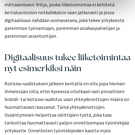
mittaamiseen. Yritys, jonka liiketoimintaa ei kehitetä
kertaluontoisin notkahduksin vaan jatkuvasti ja jossa
digitaalisuus nähdään voimavarana, joka tekee yrityksestä
paremman työnantajan, paremman asiakaspalvelijan ja
paremman asiantuntijan.
Digitaalisuus tukee liiketoimintaa
nyt esimerkiksi näin
Kotisivu-uudistuksen jälkeen kentällä on oltu jopa hieman
ihmeissään siitä, ettei kyseessä ollutkaan vain pinnallinen
brändi- tai kotisivu-uudistus vaan yhteydenottojen määrä on
huomattavasti kasvanut. Tämä yhteydenottojen
lisääntyminen helpottaa välittäjien työtä, joka taas
tarkoittaa huomattavasti paljon onnellisempaa työntekijää
yritykselle. Onnellisten työntekijöiden kautta myös