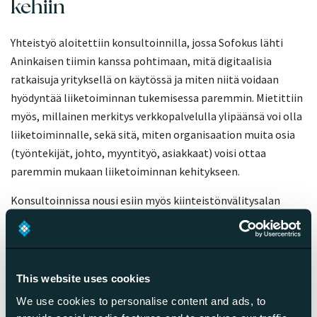
kehiin
Yhteistyö aloitettiin konsultoinnilla, jossa Sofokus lähti
Aninkaisen tiimin kanssa pohtimaan, mitä digitaalisia
ratkaisuja yrityksellä on käytössä ja miten niitä voidaan
hyödyntää liiketoiminnan tukemisessa paremmin. Mietittiin
myös, millainen merkitys verkkopalvelulla ylipäänsä voi olla
liiketoiminnalle, sekä sitä, miten organisaation muita osia
(työntekijät, johto, myyntityö, asiakkaat) voisi ottaa
paremmin mukaan liiketoiminnan kehitykseen.
Konsultoinnissa nousi esiin myös kiinteistönvälitysalan
Akilleen kantapää – asiakkaan polkua tai arvoketjua ei
mallinneta vaan ne jäävät usein tyhjiöön, jossa lisäksi usein
ovat myös palvelut sekä niiden hinnoittelu. Kilpailuetua
lähdettiin metsästämään tätä tietoa hyväksikäyttäen.
This website uses cookies
We use cookies to personalise content and ads, to