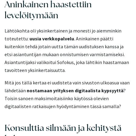
Aninkainen haastettiin
levelöitymään
Lähtökohta oli yksinkertainen ja monesti jo aiemminkin
toteutettu:
uusia verkkopalvelu
. Aninkainen päätti
kuitenkin tehdä jotain uutta tämän uudistuksen kanssa ja
etsi asiantuntijan mukaan onnistumisen varmistamiseksi.
Asiantuntijaksi valikoitui Sofokus, joka lähtikin haastamaan
tavoitteen yksinkertaisuutta.
Mitä jos tällä kertaa ei uudisteta vain sivuston ulkoasua vaan
lähdetään
nostamaan yrityksen digitaalista kypsyyttä
?
Toisin sanoen maksimoitaisiinko käytössä olevien
digitaalisten ratkaisujen hyödyntäminen tässä samalla?
Konsulttia silmään ja kehitystä