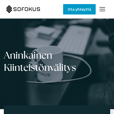
Ota yhteyttä
Aninkainen
Kiinteistönvälitys