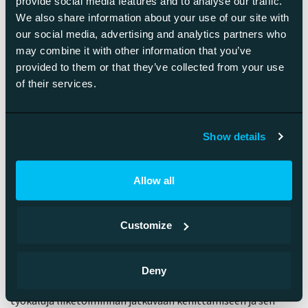
Verkkopalvelu-uudistuksesta
provide social media features and to analyse our traffic.
We also share information about your use of our site with
päädyttiin siis…
our social media, advertising and analytics partners who
may combine it with other information that you’ve
Verkkopalvelu-uudistuksesta lähdettiin ja tavoitteena oli,
provided to them or that they’ve collected from your use
of their services.
että sivuston kävijöille olisi enemmän relevantteja
vaihtoehtoja saatavilla, sivusto tukisi myyjien työtä
tuomalla heidän osaamistaan paremmin esille sekä siellä
Show details
kävijöille tulisi selkeästi esiin, mikä on Aninkaisten tarina,
brändi ja identiteetti.
Allow all
…lopulta kehittämään koko
organisaatiota
Customize
Konsultaation päätteeksi tavoite oli kuitenkin
Deny
laajentunut:
entistä parempi Aninkainen
. Yritys, jolta löytyy
työkaluja liiketoiminnan jatkuvaan kehittämiseen ja sen