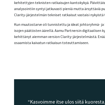
kehitettyjen teknisten ratkaisujen kantokykyä. Päivittäi
analysointiin syntyi jatkuvasti pieniä mutta ärsyttäviä 
Clarity-järjestelmän tekniset ratkaisut vastaisi nykyist
Kun muutostarve oli tunnistettu ja ideat johtoryhmä- ja 
isojen päätösten äärellä. Aamu Partnersin digitaalisen kyp
kehittänyt aiemman version Clarity-järjestelmästä. Enää 
osaamista kaivatun ratkaisun toteuttamiseen.
Kasvoimme itse ulos siitä kuorest