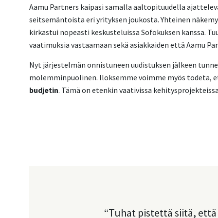
Aamu Partners kaipasi samalla aaltopituudella ajattelev
seitsemäntoista eri yrityksen joukosta. Yhteinen näkemy
kirkastui nopeasti keskusteluissa Sofokuksen kanssa. Tuu
vaatimuksia vastaamaan sekä asiakkaiden että Aamu Partn
Nyt järjestelmän onnistuneen uudistuksen jälkeen tunne
molemminpuolinen. Iloksemme voimme myös todeta, e
budjetin
. Tämä on etenkin vaativissa kehitysprojekteissa
Tuhat pistettä siitä, ett