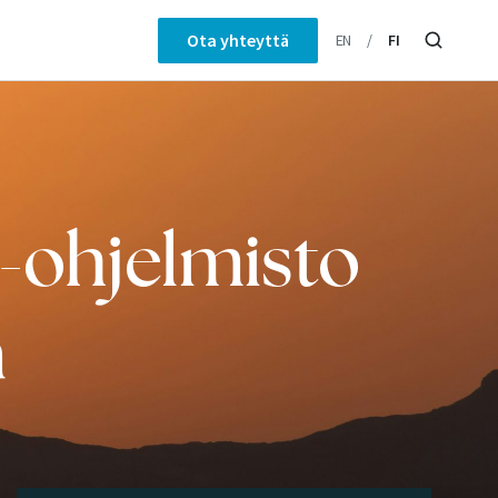
Ota yhteyttä
EN
FI
-ohjelmisto
a