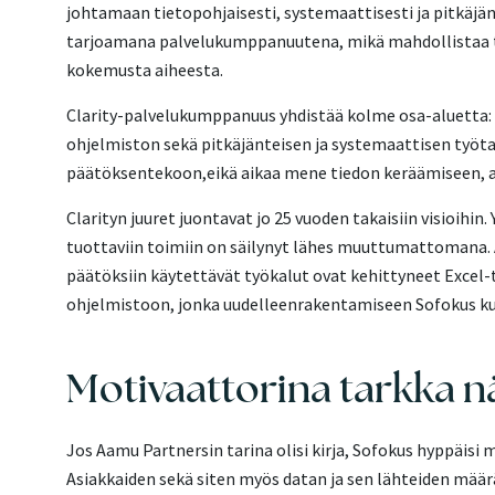
johtamaan tietopohjaisesti, systemaattisesti ja pitkäj
tarjoamana palvelukumppanuutena, mikä mahdollistaa ti
kokemusta aiheesta.
Clarity-palvelukumppanuus yhdistää kolme osa-aluetta: 
ohjelmiston sekä pitkäjänteisen ja systemaattisen työtav
päätöksentekoon,eikä aikaa mene tiedon keräämiseen, ana
Clarityn juuret juontavat jo 25 vuoden takaisiin visioihin
tuottaviin toimiin on säilynyt lähes muuttumattomana. 
päätöksiin käytettävät työkalut ovat kehittyneet Excel-t
ohjelmistoon, jonka uudelleenrakentamiseen Sofokus ku
Motivaattorina tarkka 
Jos Aamu Partnersin tarina olisi kirja, Sofokus hyppäisi 
Asiakkaiden sekä siten myös datan ja sen lähteiden määr