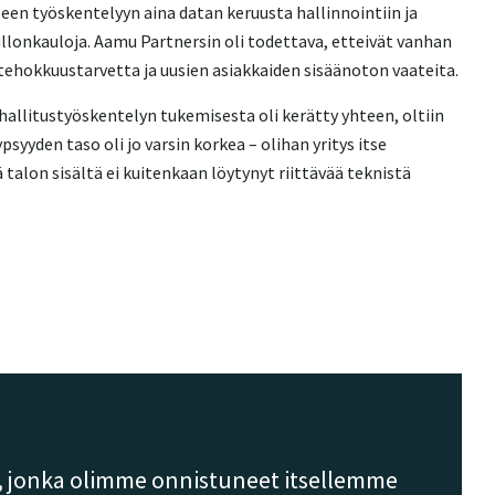
seen työskentelyyn aina datan keruusta hallinnointiin ja
pullonkauloja. Aamu Partnersin oli todettava, etteivät vanhan
ä tehokkuustarvetta ja uusien asiakkaiden sisäänoton vaateita.
hallitustyöskentelyn tukemisesta oli kerätty yhteen, oltiin
syyden taso oli jo varsin korkea – olihan yritys itse
talon sisältä ei kuitenkaan löytynyt riittävää teknistä
a, jonka olimme onnistuneet itsellemme