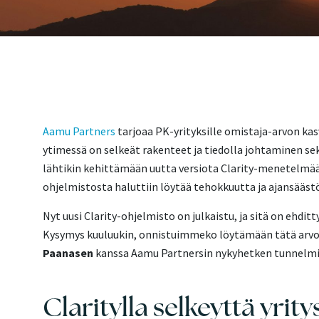
Aamu Partners
tarjoaa PK-yrityksille omistaja-arvon kas
ytimessä on selkeät rakenteet ja tiedolla johtaminen se
lähtikin kehittämään uutta versiota Clarity-menetelmää
ohjelmistosta haluttiin löytää tehokkuutta ja ajansäästö
Nyt uusi Clarity-ohjelmisto on julkaistu, ja sitä on ehd
Kysymys kuuluukin, onnistuimmeko löytämään tätä arvok
Paanasen
kanssa Aamu Partnersin nykyhetken tunnelmis
Claritylla selkeyttä yri