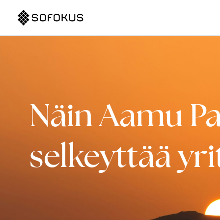
Näin Aamu Par
selkeyttää yr