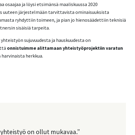
aa osaajaa ja löysi etsimänsä maaliskuussa 2020
s uuteen järjestelmään tarvittavista ominaisuuksista
masta ryhdyttiin toimeen, ja pian jo hienosäädettiin teknisiä
ersin sisäisiä tarpeita.
 yhteistyön sujuvuudesta ja hauskuudesta on
ttä
onnistuimme alittamaan yhteistyöprojektiin varatun
 harvinaista herkkua.
ä yhteistyö on ollut mukavaa.