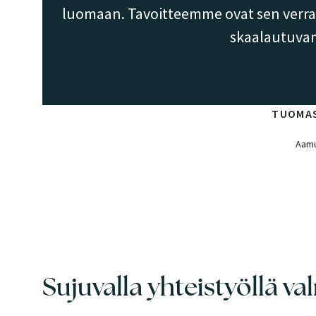
luomaan. Tavoitteemme ovat sen verran 
skaalautuvam
TUOMAS
Aamu
Sujuvalla yhteistyöllä va