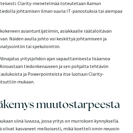
änteisesti. Clarity-menetelmää toteutetaan Aamun
edolla johtamisen ilman suuria IT-panostuksia tai aiempaa
kokeneen asiantuntijatiimin, asiakkaalle räätälöitävän
an. Näiden avulla johto voi keskittyä johtamiseen ja
lysointiin tai spekulointiin.
. Ydinajatus yritysjohdon ajan vapauttamisesta lisäarvoa
Ainoastaan tiedonkeruuseen ja sen pohjalta tehtäviin
aulukoista ja Powerpointeista itse luotuun Clarity-
tsuttiin mukaan.
näkemys muutostarpeesta
mukaan siinä luvussa, jossa yritys on murroksen kynnyksellä.
ä olivat kasvaneet melkoisesti, mikä koetteli omin neuvoin