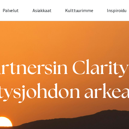
Palvelut
Asiakkaat
Kulttuurimme
Inspiroidu
tnersin Clarity
itysjohdon arke