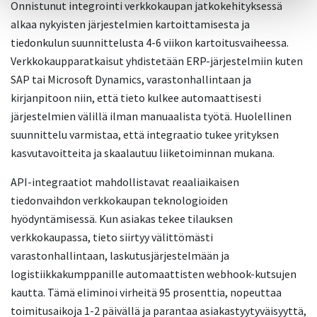
Onnistunut integrointi verkkokaupan jatkokehityksessä
alkaa nykyisten järjestelmien kartoittamisesta ja
tiedonkulun suunnittelusta 4-6 viikon kartoitusvaiheessa.
Verkkokaupparatkaisut yhdistetään ERP-järjestelmiin kuten
SAP tai Microsoft Dynamics, varastonhallintaan ja
kirjanpitoon niin, että tieto kulkee automaattisesti
järjestelmien välillä ilman manuaalista työtä. Huolellinen
suunnittelu varmistaa, että integraatio tukee yrityksen
kasvutavoitteita ja skaalautuu liiketoiminnan mukana.
API-integraatiot mahdollistavat reaaliaikaisen
tiedonvaihdon verkkokaupan teknologioiden
hyödyntämisessä. Kun asiakas tekee tilauksen
verkkokaupassa, tieto siirtyy välittömästi
varastonhallintaan, laskutusjärjestelmään ja
logistiikkakumppanille automaattisten webhook-kutsujen
kautta. Tämä eliminoi virheitä 95 prosenttia, nopeuttaa
toimitusaikoja 1-2 päivällä ja parantaa asiakastyytyväisyyttä,