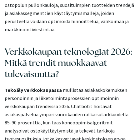
ostopolun pullonkauloja, suosituimpien tuotteiden trendejä
ja asiakassegmenttien käyttäytymismalleja, joiden
perusteella voidaan optimoida hinnoittelua, valikoimaa ja
markkinointiviestintää.
Verkkokaupan teknologiat 2026:
Mitkä trendit muokkaavat
tulevaisuutta?
Tekoäly verkkokaupassa
mullistaa asiakaskokemuksen
personoinnin ja liiketoimintaprosessien optimoinnin
verkkokaupan trendeissä 2026. Chatbotit hoitavat
asiakaspalvelua ympäri vuorokauden ratkaisutarkkuudella
85-90 prosenttia, kun taas koneoppimisalgoritmit
analysoivat ostokäyttäytymistä ja tekevät tarkkoja
tuotesuosituksia, jotka kasvattavat keskiostoksen arvoa