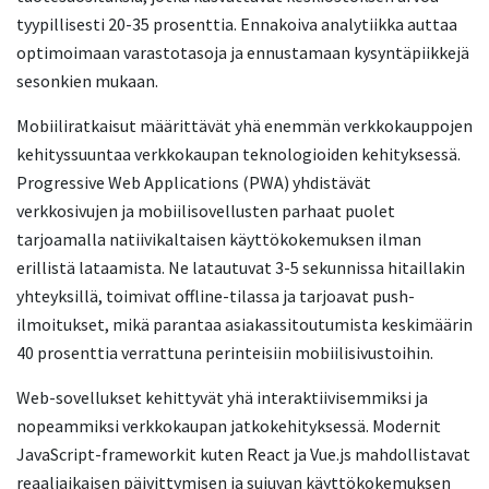
tyypillisesti 20-35 prosenttia. Ennakoiva analytiikka auttaa
optimoimaan varastotasoja ja ennustamaan kysyntäpiikkejä
sesonkien mukaan.
Mobiiliratkaisut määrittävät yhä enemmän verkkokauppojen
kehityssuuntaa verkkokaupan teknologioiden kehityksessä.
Progressive Web Applications (PWA) yhdistävät
verkkosivujen ja mobiilisovellusten parhaat puolet
tarjoamalla natiivikaltaisen käyttökokemuksen ilman
erillistä lataamista. Ne latautuvat 3-5 sekunnissa hitaillakin
yhteyksillä, toimivat offline-tilassa ja tarjoavat push-
ilmoitukset, mikä parantaa asiakassitoutumista keskimäärin
40 prosenttia verrattuna perinteisiin mobiilisivustoihin.
Web-sovellukset kehittyvät yhä interaktiivisemmiksi ja
nopeammiksi verkkokaupan jatkokehityksessä. Modernit
JavaScript-frameworkit kuten React ja Vue.js mahdollistavat
reaaliaikaisen päivittymisen ja sujuvan käyttökokemuksen