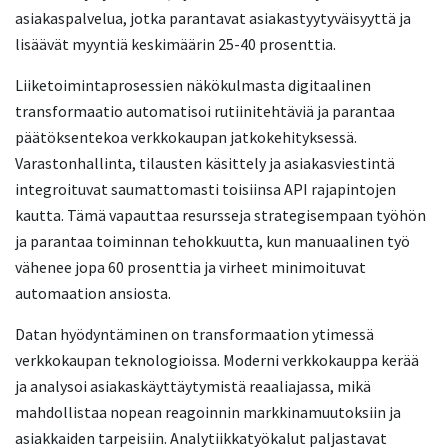
asiakaspalvelua, jotka parantavat asiakastyytyväisyyttä ja
lisäävät myyntiä keskimäärin 25-40 prosenttia.
Liiketoimintaprosessien näkökulmasta digitaalinen
transformaatio automatisoi rutiinitehtäviä ja parantaa
päätöksentekoa verkkokaupan jatkokehityksessä.
Varastonhallinta, tilausten käsittely ja asiakasviestintä
integroituvat saumattomasti toisiinsa API rajapintojen
kautta. Tämä vapauttaa resursseja strategisempaan työhön
ja parantaa toiminnan tehokkuutta, kun manuaalinen työ
vähenee jopa 60 prosenttia ja virheet minimoituvat
automaation ansiosta.
Datan hyödyntäminen on transformaation ytimessä
verkkokaupan teknologioissa. Moderni verkkokauppa kerää
ja analysoi asiakaskäyttäytymistä reaaliajassa, mikä
mahdollistaa nopean reagoinnin markkinamuutoksiin ja
asiakkaiden tarpeisiin. Analytiikkatyökalut paljastavat