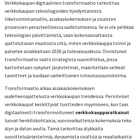
Verkkokaupan digitaalinen transformaatio tarkoittaa
verkkokaupan teknologioiden hyödyntämistä
liiketoimintamallin, asiakaskokemuksen ja sisäisten
prosessien perusteellisessa uudistamisessa. Se ei ole pelkkää
teknologian päivittämistä, vaan kokonaisvaltaista
ajattelutavan muutosta siitä, miten verkkokauppa toimii ja
palvelee asiakkaitaan 2026 ja tulevaisuudessa. Onnistunut
transformaatio vaatii strategista suunnittelua, jossa
kartoitetaan nykyiset järjestelmät, määritellään selkeät
tavoitteet ja luodaan vaiheittainen toteutussuunnitelma.
Transformaatio alkaa asiakaskokemuksen
uudelleenajattelusta verkkokaupan trendeissä. Perinteiset
verkkokaupat keskittyvät tuotteiden myymiseen, kun taas
digitaalisesti transformoituneet
verkkokaupparatkaisut
luovat henkilökohtaisia, vuorovaikutteisia kokemuksia teko
älyn ja datan avulla. Tämä tarkoittaa älykkäitä
suosittelujärjestelmiä, dynaamista sisältöä ja reaaliaikaista