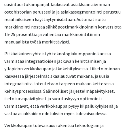
uusintaostokampanjat laukeavat asiakkaan aiemman
ostohistorian perusteella ja asiakassegmentointi perustuu
reaaliaikaiseen käyttäytymisdataan. Automatisoitu
markkinointi nostaa sähköpostimarkkinoinnin konversiota
15-25 prosenttia ja vähentää markkinointitiimin
manuaalista työtä merkittävästi.
Pitkäaikainen yhteistyö teknologiakumppanin kanssa
varmistaa integraatioiden jatkuvan kehittämisen ja
ylläpidon verkkokaupan jatkokehityksessä. Liiketoiminnan
kasvaessa järjestelmät skaalautuvat mukana, ja uusia
integraatioita toteutetaan tarpeen mukaan ketterässä
kehitysprosessissa. Säännölliset järjestelmäpäivitykset,
tietoturvapäivitykset ja suorituskyvyn optimointi
varmistavat, että verkkokauppa pysyy kilpailukykyisenä ja
vastaa asiakkaiden odotuksiin myös tulevaisuudessa.
Verkkokaupan tulevaisuus rakentuu teknologian ja