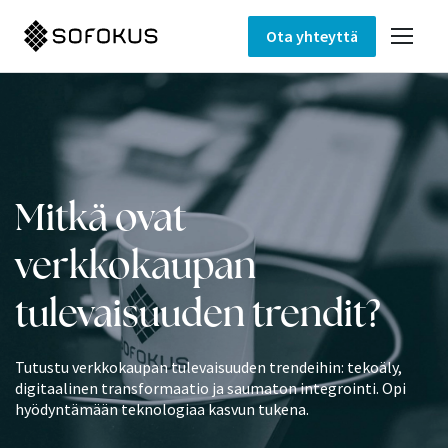
Ota yhteyttä
Mitkä ovat
verkkokaupan
tulevaisuuden trendit?
Tutustu verkkokaupan tulevaisuuden trendeihin: tekoäly,
digitaalinen transformaatio ja saumaton integrointi. Opi
hyödyntämään teknologiaa kasvun tukena.