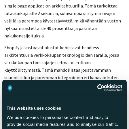
single page application arkkitehtuurilla. Tämä tarkoittaa
latausaikoja alle 2 sekuntia, sulavampia siirtymiä sivujen
välillä ja parempaa käytettävyyttä, mikä vähentää sivuston
hylkäämisastetta 25-40 prosenttia ja parantaa
hakukonesijoituksia.
Shopify ja vastaavat alustat kehittävät headless-
arkkitehtuuria verkkokaupan teknologioiden saralla, jossa
verkkokaupan taustajärjestelmä on erillään
käyttöliittymästä. Tämä mahdollistaa joustavamman
suunnittelun ja paremman integroinnin eri kanaviin kuten
sosiaaliseen mediaan, mobiilisovelluksiin ja myyntipisteisiin.
Headless-lähestymistapa nopeuttaa sivuston latausaikoja
40-60 prosenttia ja mahdollistaa räätälöidyt
asiakaskokemukset eri kosketuspisteissä ilman teknisiä
This website uses cookies
rajoituksia.
We use cookies to personalise content and ads, to
provide social media features and to analyse our traffic.
Integraatiot kolmansien osapuolten palveluihin yleistyvät