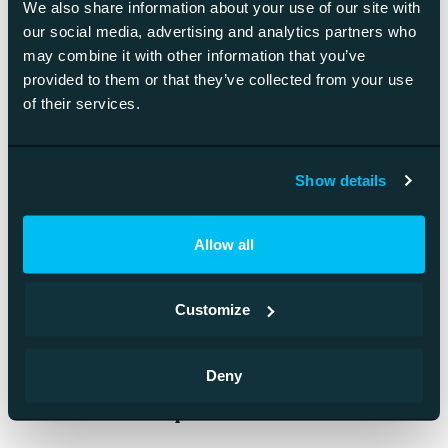
We also share information about your use of our site with
verkkokaupan trendeissä osana kokonaisvaltaista
our social media, advertising and analytics partners who
ekosysteemiä. Maksupalvelut kuten Klarna ja Paytrail,
may combine it with other information that you’ve
logistiikkakumppanit, markkinointiautomaatiotyökalut ja
provided to them or that they’ve collected from your use
asiakkuudenhallintajärjestelmät yhdistyvät saumattomasti
of their services.
verkkokaupan ydinjärjestelmään API-rajapintojen kautta.
Automatisoitu tiedonkulku vähentää manuaalista työtä 15-
20 tuntia viikossa ja eliminoi tiedonsiirtovirheet lähes
Show details
kokonaan, mikä parantaa asiakaspalvelun laatua ja
nopeuttaa toimitusaikoja.
Allow all
Verkkokaupan jatkokehitys:
Customize
Miten integroitua olemassa
oleviin
Deny
liiketoimintaprosesseihin?