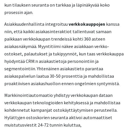
kun tilauksen seuranta on tarkkaa ja läpinäkyvää koko
prosessin ajan.
Asiakkuudenhallinta integroituu
verkkokauppojen
kanssa
niin, että kaikki asiakasinteraktiot tallentuvat samaan
paikkaan verkkokaupan trendeissä kohti 360 asteen
asiakasnäkymää. Myyntitiimi näkee asiakkaan verkko-
ostokset, palautukset ja tukipyynnöt, kun taas verkkokauppa
hyödyntää CRM:n asiakastietoja personointiin ja
segmentointiin. Yhtenäinen asiakastieto parantaa
asiakaspalvelun laatua 30-50 prosenttia ja mahdollistaa
proaktiivisen asiakashuollon ennen ongelmien syntymistä.
Markkinointiautomaatio yhdistyy verkkokaupan dataan
verkkokaupan teknologioiden kehityksessä ja mahdollistaa
kohdennetut kampanjat ostokäyttäytymisen perusteella.
Hylättyjen ostoskorien seuranta aktivoi automaattiset
muistutusviestit 24-72 tunnin kuluttua,