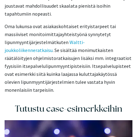
joustavat mahdollisuudet skaalata pienistä isoihin
tapahtumiin nopeasti.
Oma lukunsa ovat asiakaskohtaiset erityistarpeet tai
massiiviset monitoimittajayhteistyönä synnytetyt
lipunmyyntijärjestelmätkuten
Waltti-
joukkoliikenneratkaisu
. Se sisältää monimutkaisten
räätälöityjen ohjelmistoratkaisujen lisäksi mm. integraatiot
fyysisiin itsepalvelulipunmyyntipisteisiin. Itsepalvelupisteet
ovat esimerkki siitä kuinka laajassa kuluttajakäytössä
olevien lipunmyyntijärjestelmien tulee vastata hyvin
monenlaisiin tarpeisiin.
Tutustu case-esimerkkeihin