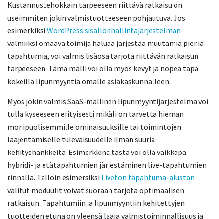
Kustannustehokkain tarpeeseen riittävä ratkaisu on
useimmiten jokin valmistuotteeseen pohjautuva. Jos
esimerkiksi
WordPress sisällönhallintajärjestelmän
valmiiksi omaava toimija haluaa järjestää muutamia pieniä
tapahtumia, voi valmis lisäosa tarjota riittävän ratkaisun
tarpeeseen. Tämä malli voi olla myös kevyt ja nopea tapa
kokeilla lipunmyyntiä omalle asiakaskunnalleen.
Myös jokin valmis SaaS-mallinen lipunmyyntijärjestelmä voi
tulla kyseeseen erityisesti mikäli on tarvetta hieman
monipuolisemmille ominaisuuksille tai toimintojen
laajentamiselle tulevaisuudelle ilman suuria
kehityshankkeita. Esimerkkinä tästä voi olla vaikkapa
hybridi- ja etätapahtumien järjestäminen live-tapahtumien
rinnalla. Tällöin esimersiksi
Liveton tapahtuma-alustan
valitut moduulit voivat suoraan tarjota optimaalisen
ratkaisun. Tapahtumiin ja lipunmyyntiin kehitettyjen
tuotteiden etuna on yleensä laaja valmistoiminnallisuus ja