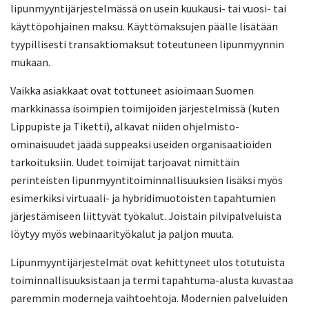
lipunmyyntijärjestelmässä on usein kuukausi- tai vuosi- tai
käyttöpohjainen maksu. Käyttömaksujen päälle lisätään
tyypillisesti transaktiomaksut toteutuneen lipunmyynnin
mukaan.
Vaikka asiakkaat ovat tottuneet asioimaan Suomen
markkinassa isoimpien toimijoiden järjestelmissä (kuten
Lippupiste ja Tiketti), alkavat niiden ohjelmisto-
ominaisuudet jäädä suppeaksi useiden organisaatioiden
tarkoituksiin. Uudet toimijat tarjoavat nimittäin
perinteisten lipunmyyntitoiminnallisuuksien lisäksi myös
esimerkiksi virtuaali- ja hybridimuotoisten tapahtumien
järjestämiseen liittyvät työkalut. Joistain pilvipalveluista
löytyy myös webinaarityökalut ja paljon muuta.
Lipunmyyntijärjestelmät ovat kehittyneet ulos totutuista
toiminnallisuuksistaan ja termi tapahtuma-alusta kuvastaa
paremmin moderneja vaihtoehtoja. Modernien palveluiden