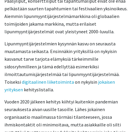
Pääsyliput, konserttiliput tai tapahtumaliput eivät ole enää
pelkästään suurten tapahtumien tai festivaalien yksinoikeus.
Aiemmin lipunmyyntijärjestelmämarkkina oli globaalien
toimijoiden jakama markkina, mutta erilaiset
lipunmyyntijärjestelmät ovat yleistyneet 2000-luvulla.
Lipunmyyntijärjestelmien kysynnän kasvu on seurausta
muutamasta seikasta. Ensinnäkin yrityksillä on nykyisin
kasvanut tarve tarjota elämyksiä tärkeimmille
sidosryhmilleen ja tämä edellyttää esimerkiksi
ilmoittautumisjärjestelmää tai lipunmyyntijärjestelmää.
Toiseksi
digitaalinen liiketoiminta
on nykyisin
jokaisen
yrityksen
kehityslistalla.
Vuoden 2020 jälkeen kehitys kiihtyi kuitenkin pandemian
seurauksesta aivan uusille tasoille. Lähes jokainen
organisaatio maailmassa törmäsi tilanteeseen, jossa
ihmiskontaktit oli minimoitava, mutta asiakkaille oli silti