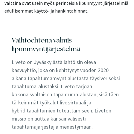
valttina ovat usein myös perinteisiä lipunmyyntijärjestelmiä
edullisemmat käyttö- ja hankintahinnat.
Vaihtoehtona valmis
lipunmyyntijärjestelmä
Liveto on Jyväskylästä lähtöisin oleva
kasvuyhtiö, joka on kehittynyt vuoden 2020
aikana tapahtumamyyntialustasta täysiveriseksi
tapahtuma-alustaksi. Liveto tarjoaa
kokonaisvaltaisen tapahtuma-alustan, sisältäen
tärkeimmät työkalut live,virtuaali ja
hybriditapahtumien toteuttamiseen. Liveton
missio on auttaa kansainvälisesti
tapahtumajärjestäjiä menestymään.