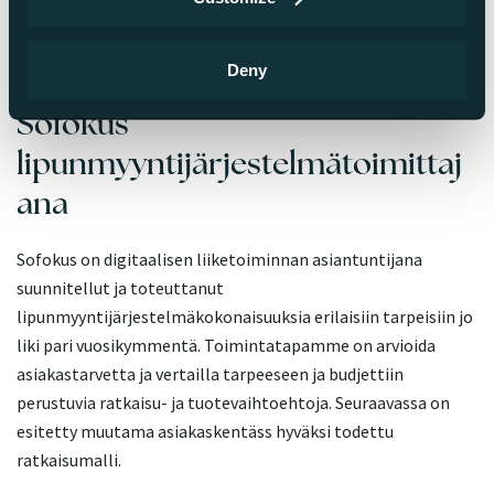
Deny
Sofokus
lipunmyyntijärjestelmätoimittaj
ana
Sofokus on digitaalisen liiketoiminnan asiantuntijana
suunnitellut ja toteuttanut
lipunmyyntijärjestelmäkokonaisuuksia erilaisiin tarpeisiin jo
liki pari vuosikymmentä. Toimintatapamme on arvioida
asiakastarvetta ja vertailla tarpeeseen ja budjettiin
perustuvia ratkaisu- ja tuotevaihtoehtoja. Seuraavassa on
esitetty muutama asiakaskentäss hyväksi todettu
ratkaisumalli.