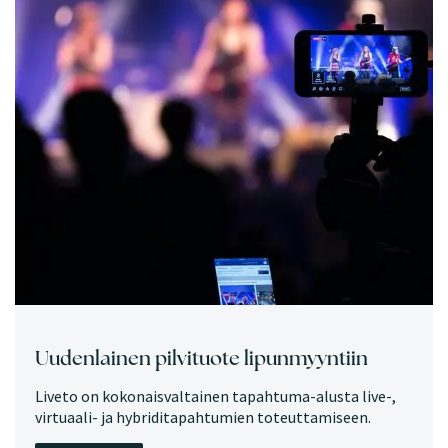
Uudenlainen pilvituote lipunmyyntiin
Liveto on kokonaisvaltainen tapahtuma-alusta live-,
virtuaali- ja hybriditapahtumien toteuttamiseen.