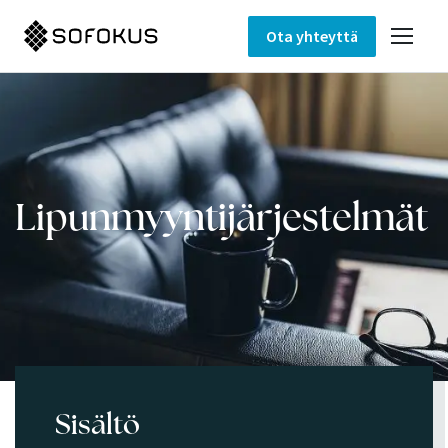
Ota yhteyttä
Lipunmyyntijärjestelmät
Sisältö