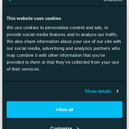
This website uses cookies
Tarve ratkaisee
We use cookies to personalise content and ads, to
provide social media features and to analyse our traffic.
etenemisen
We also share information about your use of our site with
our social media, advertising and analytics partners who
may combine it with other information that you’ve
Tavoitteenamme on tunnistaa asiakastarpeeseen ja
provided to them or that they’ve collected from your use
budjettiin sopiva ratkaisumalli tuotteineen ja
of their services.
toimittajineen. Konsultoimme mielellämme
organisaation tarpeisiin ja tietotekniseen infraan
soveltuvien ratkaisujen ja tuotteiden
hyödyntämisestä.
Show details
Allow all
Kysy lisää
Customize