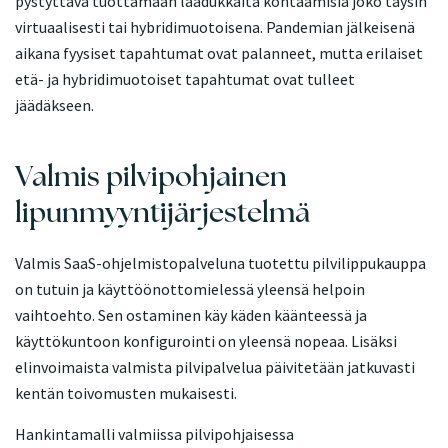
pystyttävä tuottamaan laadukkaita kohtaamisia joko täysin
virtuaalisesti tai hybridimuotoisena. Pandemian jälkeisenä
aikana fyysiset tapahtumat ovat palanneet, mutta erilaiset
etä- ja hybridimuotoiset tapahtumat ovat tulleet
jäädäkseen.
Valmis pilvipohjainen
lipunmyyntijärjestelmä
Valmis SaaS-ohjelmistopalveluna tuotettu pilvilippukauppa
on tutuin ja käyttöönottomielessä yleensä helpoin
vaihtoehto. Sen ostaminen käy käden käänteessä ja
käyttökuntoon konfigurointi on yleensä nopeaa. Lisäksi
elinvoimaista valmista pilvipalvelua päivitetään jatkuvasti
kentän toivomusten mukaisesti.
Hankintamalli valmiissa pilvipohjaisessa