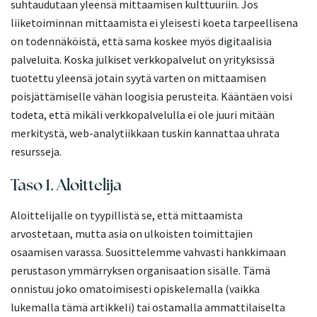
suhtaudutaan yleensä mittaamisen kulttuuriin. Jos
liiketoiminnan mittaamista ei yleisesti koeta tarpeellisena
on todennäköistä, että sama koskee myös digitaalisia
palveluita. Koska julkiset verkkopalvelut on yrityksissä
tuotettu yleensä jotain syytä varten on mittaamisen
poisjättämiselle vähän loogisia perusteita. Kääntäen voisi
todeta, että mikäli verkkopalvelulla ei ole juuri mitään
merkitystä, web-analytiikkaan tuskin kannattaa uhrata
resursseja.
Taso 1. Aloittelija
Aloittelijalle on tyypillistä se, että mittaamista
arvostetaan, mutta asia on ulkoisten toimittajien
osaamisen varassa. Suosittelemme vahvasti hankkimaan
perustason ymmärryksen organisaation sisälle. Tämä
onnistuu joko omatoimisesti opiskelemalla (vaikka
lukemalla tämä artikkeli) tai ostamalla ammattilaiselta