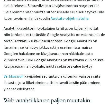
siellä tekevät. Suoraviivaista kävijäseurantaa harjoitettiin
vielä kymmenisen vuotta sitten usealla erilaisella työkalulla
kuten avoimen lähdekoodin
Awstats-ohjelmistolla
.
Analytiikkasektorin työkalujen kehitys on kuitenkin ollut
niin kiihkeää, että tänään Google Analytics on vakiintunut de
facto -ratkaisuksi kävijäseurantaan. Google Analytics on
ilmainen, se kehittyy jatkuvasti ja useimmissa maissa
Googlen hakukone on kävijäseurannan näkökulmasta
kiinnostavin. Toki Google Analytics on muutakin kuin pelkkä
kävijäseurannan työkalu, mutta sekin osa-alue löytyy.
Verkkosivun
kävijöiden seuranta on kuitenkin vain osa siitä
datasta, jota liiketoiminnallisiin tavoitteisiin pääseminen
yleensä edellyttää.
Web-analytiikka on paljon muutakin