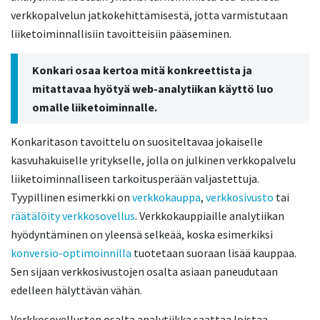
verkkopalvelun jatkokehittämisestä, jotta varmistutaan
liiketoiminnallisiin tavoitteisiin pääseminen.
Konkari osaa kertoa mitä konkreettista ja
mitattavaa hyötyä web-analytiikan käyttö luo
omalle liiketoiminnalle.
Konkaritason tavoittelu on suositeltavaa jokaiselle
kasvuhakuiselle yritykselle, jolla on julkinen verkkopalvelu
liiketoiminnalliseen tarkoitusperään valjastettuja.
Tyypillinen esimerkki on
verkkokauppa
,
verkkosivusto
tai
räätälöity verkkosovellus
. Verkkokauppiaille analytiikan
hyödyntäminen on yleensä selkeää, koska esimerkiksi
konversio-optimoinnilla
tuotetaan suoraan lisää kauppaa.
Sen sijaan verkkosivustojen osalta asiaan paneudutaan
edelleen hälyttävän vähän.
Verkkosovellusten osalta analytiikka saattaa loistaa