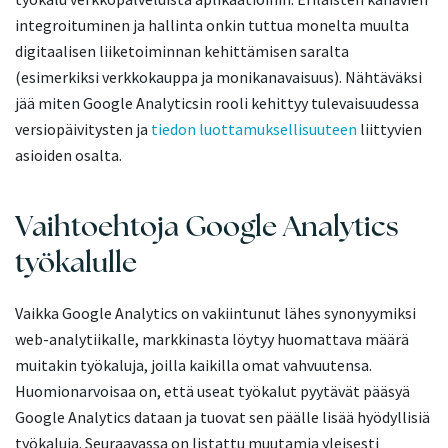
integroituminen ja hallinta onkin tuttua monelta muulta
digitaalisen liiketoiminnan kehittämisen saralta
(esimerkiksi verkkokauppa ja monikanavaisuus). Nähtäväksi
jää miten Google Analyticsin rooli kehittyy tulevaisuudessa
versiopäivitysten ja
tiedon luottamuksellisuuteen
liittyvien
asioiden osalta.
Vaihtoehtoja Google Analytics
työkalulle
Vaikka Google Analytics on vakiintunut lähes synonyymiksi
web-analytiikalle, markkinasta löytyy huomattava määrä
muitakin työkaluja, joilla kaikilla omat vahvuutensa.
Huomionarvoisaa on, että useat työkalut pyytävät pääsyä
Google Analytics dataan ja tuovat sen päälle lisää hyödyllisiä
työkaluja. Seuraavassa on listattu muutamia yleisesti