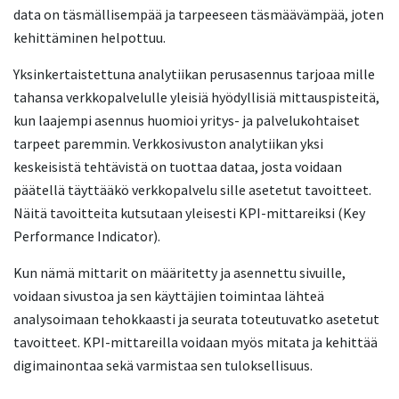
data on täsmällisempää ja tarpeeseen täsmäävämpää, joten
kehittäminen helpottuu.
Yksinkertaistettuna analytiikan perusasennus tarjoaa mille
tahansa verkkopalvelulle yleisiä hyödyllisiä mittauspisteitä,
kun laajempi asennus huomioi yritys- ja palvelukohtaiset
tarpeet paremmin. Verkkosivuston analytiikan yksi
keskeisistä tehtävistä on tuottaa dataa, josta voidaan
päätellä täyttääkö verkkopalvelu sille asetetut tavoitteet.
Näitä tavoitteita kutsutaan yleisesti KPI-mittareiksi (Key
Performance Indicator).
Kun nämä mittarit on määritetty ja asennettu sivuille,
voidaan sivustoa ja sen käyttäjien toimintaa lähteä
analysoimaan tehokkaasti ja seurata toteutuvatko asetetut
tavoitteet. KPI-mittareilla voidaan myös mitata ja kehittää
digimainontaa sekä varmistaa sen tuloksellisuus.