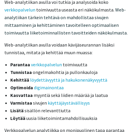
Web-analytiikan avulla voi tutkia ja analysoida koko
verkkopalvelun
toimivuutta useasta eri näkökulmasta.
Web-
analytiikan tärkein tehtävä on mahdollistaa sivujen
mittaaminen ja kehittäminen tavoitelleen optimaalisen
toimivuutta liiketoiminnallisten tavoitteiden näkökulmasta.
Web-analytiikan avulla voidaan kävijäseurannan lisäksi
tunnistaa, mitata ja kehittää muun muassa:
Parantaa
verkkopalvelun
toimivuutta
Tunnistaa
ongelmakohtia ja pullonkauloja
Kehittää
löydettävyyttä ja hakukonenäkyvyyttä
Optimoida
digimainontaa
Kasvattaa
myyntiä sekä liidien määrää ja laatua
Varmistaa
sivujen
käyttäjäystävällisyys
Lisätä
sisällön relevanttiutta
Löytää
uusia liiketoimintamahdollisuuksia
Verkkopalvelun analytiikka on monipuolinen tapa parantaa