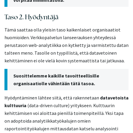
voi pitää minimitasona.
Taso 2. Hyödyntäjä
Tämä saattaa olla yleisin taso kaikenlaiset organisaatiot
huomioiden. Verkkopalvelun lanseerauksen yhteydessä
perustason web-analytiikka on kytketty ja varmistettu datan
talteen meno. Tasolle on tyypillistä, että datavetoinen
kehittäminen ei ole vielä kovin systemaattista tai jatkuvaa.
Suosittelemme kaikille tavoitteellisille
organisaatiolle vähintään tätä tasoa.
Hyödyntäminen lähtee siitä, että rakennetaan
datavetoista
kulttuuria
(data-driven culture) yritykseen. Kulttuurin
kehittämisen voi aloittaa pienillä toimenpiteillä. Yksi tapa
on adoptoida analytiikkatyökalujen omien
raportointityökalujen mittausdatan katselu analysointi