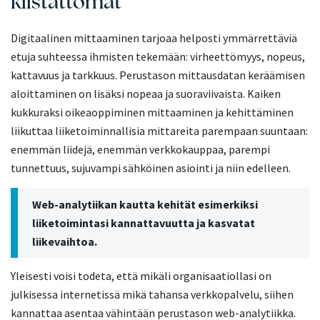
kiistattomat
Digitaalinen mittaaminen tarjoaa helposti ymmärrettäviä
etuja suhteessa ihmisten tekemään: virheettömyys, nopeus,
kattavuus ja tarkkuus. Perustason mittausdatan keräämisen
aloittaminen on lisäksi nopeaa ja suoraviivaista. Kaiken
kukkuraksi oikeaoppiminen mittaaminen ja kehittäminen
liikuttaa liiketoiminnallisia mittareita parempaan suuntaan:
enemmän liidejä, enemmän verkkokauppaa, parempi
tunnettuus, sujuvampi sähköinen asiointi ja niin edelleen.
Web-analytiikan kautta kehität esimerkiksi
liiketoimintasi kannattavuutta ja kasvatat
liikevaihtoa.
Yleisesti voisi todeta, että mikäli organisaatiollasi on
julkisessa internetissä mikä tahansa verkkopalvelu, siihen
kannattaa asentaa vähintään perustason web-analytiikka.