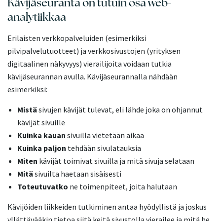
Kävijäseuranta on tutuin osa web-
analytiikkaa
Erilaisten verkkopalveluiden (esimerkiksi
pilvipalvelutuotteet) ja verkkosivustojen (yrityksen
digitaalinen näkyvyys) vierailijoita voidaan tutkia
kävijäseurannan avulla. Kävijäseurannalla nähdään
esimerkiksi:
Mistä
sivujen kävijät tulevat, eli lähde joka on ohjannut
kävijät sivuille
Kuinka kauan
sivuilla vietetään aikaa
Kuinka paljon
tehdään sivulatauksia
Miten
kävijät toimivat sivuilla ja mitä sivuja selataan
Mitä
sivuilta haetaan sisäisesti
Toteutuvatko
ne toimenpiteet, joita halutaan
Kävijöiden liikkeiden tutkiminen antaa hyödyllistä ja joskus
yllättävääkin tietoa siitä keitä sivustolla vierailee ja mitä he