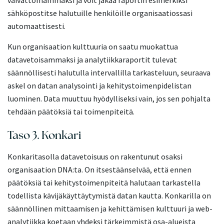
vaivattomammaksi ja voit jakaa raportin esimerkiksi
sähköpostitse halutuille henkilöille organisaatiossasi
automaattisesti.
Kun organisaation kulttuuria on saatu muokattua
datavetoisammaksi ja analytiikkaraportit tulevat
säännöllisesti halutulla intervallilla tarkasteluun, seuraava
askel on datan analysointi ja kehitystoimenpidelistan
luominen. Data muuttuu hyödylliseksi vain, jos sen pohjalta
tehdään päätöksiä tai toimenpiteitä.
Taso 3. Konkari
Konkaritasolla datavetoisuus on rakentunut osaksi
organisaation DNA:ta. On itsestäänselvää, että ennen
päätöksiä tai kehitystoimenpiteitä halutaan tarkastella
todellista kävijäkäyttäytymistä datan kautta. Konkarilla on
säännöllinen mittaamisen ja kehittämisen kulttuuri ja web-
analytiikka koetaan yhdeksi tärkeimmistä osa-alueista