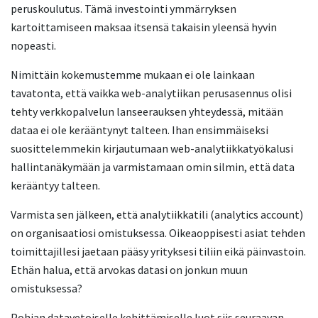
peruskoulutus. Tämä investointi ymmärryksen
kartoittamiseen maksaa itsensä takaisin yleensä hyvin
nopeasti.
Nimittäin kokemustemme mukaan ei ole lainkaan
tavatonta, että vaikka web-analytiikan perusasennus olisi
tehty verkkopalvelun lanseerauksen yhteydessä, mitään
dataa ei ole kerääntynyt talteen. Ihan ensimmäiseksi
suosittelemmekin kirjautumaan web-analytiikkatyökalusi
hallintanäkymään ja varmistamaan omin silmin, että data
kerääntyy talteen.
Varmista sen jälkeen, että analytiikkatili (analytics account)
on organisaatiosi omistuksessa. Oikeaoppisesti asiat tehden
toimittajillesi jaetaan pääsy yrityksesi tiliin eikä päinvastoin.
Ethän halua, että arvokas datasi on jonkun muun
omistuksessa?
Pohjan datavetoiselle kehittämiselle luot siis seuraavan