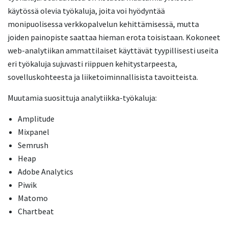
käytössä olevia työkaluja, joita voi hyödyntää
monipuolisessa verkkopalvelun kehittämisessä, mutta
joiden painopiste saattaa hieman erota toisistaan. Kokoneet
web-analytiikan ammattilaiset käyttävät tyypillisesti useita
eri työkaluja sujuvasti riippuen kehitystarpeesta,
sovelluskohteesta ja liiketoiminnallisista tavoitteista.
Muutamia suosittuja analytiikka-työkaluja:
Amplitude
Mixpanel
Semrush
Heap
Adobe Analytics
Piwik
Matomo
Chartbeat