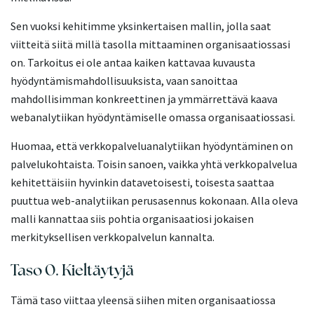
Sen vuoksi kehitimme yksinkertaisen mallin, jolla saat
viitteitä siitä millä tasolla mittaaminen organisaatiossasi
on. Tarkoitus ei ole antaa kaiken kattavaa kuvausta
hyödyntämismahdollisuuksista, vaan sanoittaa
mahdollisimman konkreettinen ja ymmärrettävä kaava
webanalytiikan hyödyntämiselle omassa organisaatiossasi.
Huomaa, että verkkopalveluanalytiikan hyödyntäminen on
palvelukohtaista. Toisin sanoen, vaikka yhtä verkkopalvelua
kehitettäisiin hyvinkin datavetoisesti, toisesta saattaa
puuttua web-analytiikan perusasennus kokonaan. Alla oleva
malli kannattaa siis pohtia organisaatiosi jokaisen
merkityksellisen verkkopalvelun kannalta.
Taso 0. Kieltäytyjä
Tämä taso viittaa yleensä siihen miten organisaatiossa