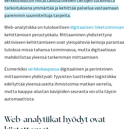
verkkosivuston mitattavissa olevien tietojen tutkimista
tarkoituksena ymmärtää ja kehittää palvelua vastaamaan
paremmin suunniteltuja tarpeita.
Web-analytiikka on tuloksellisen
digitaalisen liiketoiminnan
kehittämisen perustyökalu. Mittaaminen yhdistettynä
aktiiviseen kehittämiseen ovat yleispäteviä keinoja parantaa
tuloksia missä tahansa toiminnassa, mutta digitaalisuus
mahdollistaa yleensä tarkemman mittaamisen.
Esimerkiksi
verkkokaupassa
digitaalinen ja perinteinen
mittaaminen yhdistyvät: fyysisten tuotteiden logistiikka
edellyttää yleensä useita ihmistoimia matkan varrella,
mutta kauppa-alustan kävijöiden seuranta voi olla täysin
automaattista.
Web-analytiikat hyödyt ovat