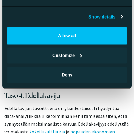
sisällön tuotanto.
Toimeenpane
. Konkari ymmärtää, että hyöty
Show details
mittaamisesta siirtyy liiketoiminnan viivan alle vain
toiminnan kautta.
Allow all
Monissa yrityksissä tämän tason saavuttaminen riittää
merkittävän liiketoiminnallisen hyödyn ulosmittaamiseksi.
Customize
On motivoivaa, että tason saavuttaminen ei vaadi valtavia
investointeja, kalliita erikoistyökaluja tai isoa yrityskokoa,
kysymys on enemmän asenteesta, priorisoinnista ja
Deny
systematiikasta.
Taso 4. Edelläkävijä
Edelläkävijän tavoitteena on yksinkertaisesti hyödyntää
data-analytiikkaa liiketoiminnan kehittämisessä siten, että
synnytetään maksimaalista kasvua. Edelläkävijyys edellyttää
voimakasta
kokeilukulttuuria
ja
nopeuden ekonomian