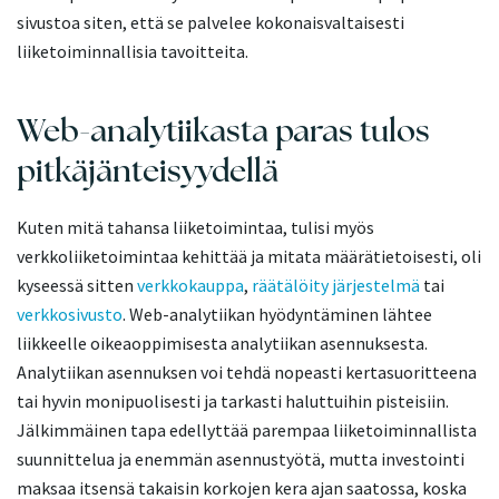
sivustoa siten, että se palvelee kokonaisvaltaisesti
liiketoiminnallisia tavoitteita.
Web-analytiikasta paras tulos
pitkäjänteisyydellä
Kuten mitä tahansa liiketoimintaa, tulisi myös
verkkoliiketoimintaa kehittää ja mitata määrätietoisesti, oli
kyseessä sitten
verkkokauppa
,
räätälöity järjestelmä
tai
verkkosivusto
. Web-analytiikan hyödyntäminen lähtee
liikkeelle oikeaoppimisesta analytiikan asennuksesta.
Analytiikan asennuksen voi tehdä nopeasti kertasuoritteena
tai hyvin monipuolisesti ja tarkasti haluttuihin pisteisiin.
Jälkimmäinen tapa edellyttää parempaa liiketoiminnallista
suunnittelua ja enemmän asennustyötä, mutta investointi
maksaa itsensä takaisin korkojen kera ajan saatossa, koska