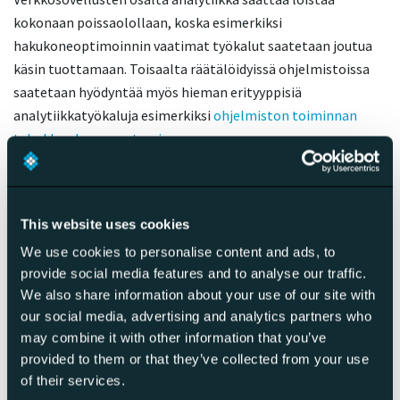
kokonaan poissaolollaan, koska esimerkiksi
hakukoneoptimoinnin vaatimat työkalut saatetaan joutua
käsin tuottamaan. Toisaalta räätälöidyissä ohjelmistoissa
saatetaan hyödyntää myös hieman erityyppisiä
analytiikkatyökaluja esimerkiksi
ohjelmiston toiminnan
tehokkuuden parantamiseen
.
Muutamia käytännön vinkkejä tälle tasolle pääsemiseksi:
Vakiinnuta
. Mittaamisesta on tullut arkipäiväistä, jopa
This website uses cookies
itsestäänselvää. Päätösten ja kehityksen tueksi haetaan
We use cookies to personalise content and ads, to
aina dataa. Jos sitä ei ole, mietitään mistä sitä saataisiin.
provide social media features and to analyse our traffic.
Ymmärrä
. Selvitä minkä tyyppisiä kehitystoimenpiteitä
We also share information about your use of our site with
yritys pystyy itse tekemään ja mikä on järkevintä ostaa
our social media, advertising and analytics partners who
ulkopuolelta. Tyypillisiä esimerkkejä ovat
may combine it with other information that you’ve
hakukoneoptimointi
,
hakusanamainonta
,
provided to them or that they’ve collected from your use
ohjelmistokehitys
,
konversio-optimointi
,
of their services.
käyttökokemuksen parantaminen
,
palvelumuotoilu
tai