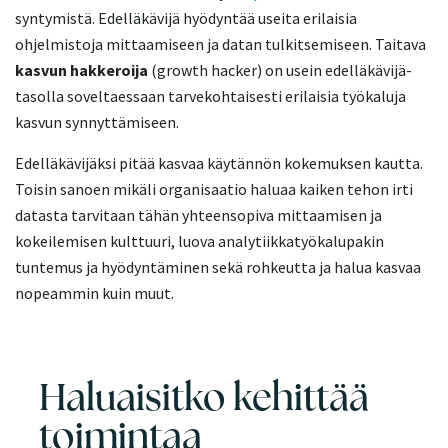
syntymistä. Edelläkävijä hyödyntää useita erilaisia
ohjelmistoja mittaamiseen ja datan tulkitsemiseen. Taitava
kasvun hakkeroija
(growth hacker) on usein edelläkävijä-
tasolla soveltaessaan tarvekohtaisesti erilaisia työkaluja
kasvun synnyttämiseen.
Edelläkävijäksi pitää kasvaa käytännön kokemuksen kautta.
Toisin sanoen mikäli organisaatio haluaa kaiken tehon irti
datasta tarvitaan tähän yhteensopiva mittaamisen ja
kokeilemisen kulttuuri, luova analytiikkatyökalupakin
tuntemus ja hyödyntäminen sekä rohkeutta ja halua kasvaa
nopeammin kuin muut.
Haluaisitko kehittää
toimintaa